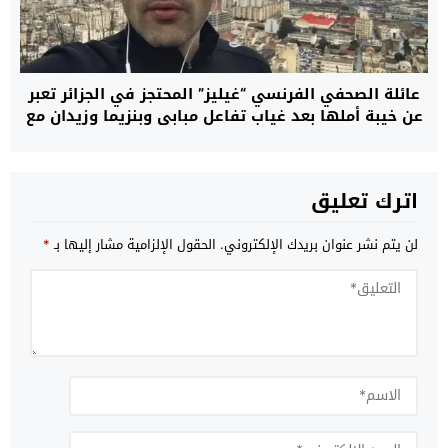
عائلة الصحفي الفرنسي “غيليز” المحتجز في الجزائر تعبر
عن خيبة أملها بعد غياب تفاعل مبابي وبنزيما وزيدان مع
مناشداتها وتدعو إلى تحرك أوسع لإنهاء معاناته
اترك تعليق
لن يتم نشر عنوان بريدك الإلكتروني.
الحقول الإلزامية مشار إليها بـ
*