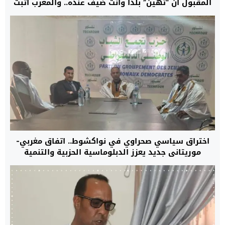
المقبول أن “تهين” بلدا وأنت ضيف عنده.. والمغرب أثبت
للعالم قدرة إفريقيا على احتضان تظاهرات كبرى
اختراق سياسي صحراوي في نواكشوط.. اتفاق مغربي-
موريتاني جديد يعزز الدبلوماسية الحزبية والتنمية
المستدامة