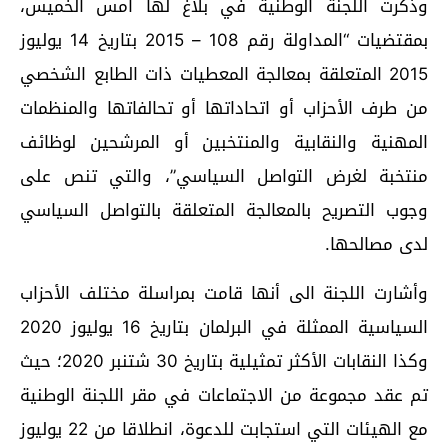
وذكّرت اللجنة الوطنیة في بلاغ لها أمس الخميس،
بمقتضیات “المداولة رقم 108 – 2015 بتاریخ 14 یولیوز
2015 المتعلقة بمعالجة المعطیات ذات الطابع الشخصي
من طرف الأحزاب أو اتحاداتھا أو تحالفاتھا والمنظمات
المھنیة والنقابیة والمنتخبین أو المرشحین لوظائف
منتخبة لغرض التواصل السیاسي”، والتي تنص على
وجوب التصریح بالمعالجة المتعلقة بالتواصل السیاسي
لدى مصالحھا.
وأشارت اللجنة الى أنها قامت بمراسلة مختلف الأحزاب
السیاسیة الممثلة في البرلمان بتاریخ 16 یولیوز 2020
وكذا النقابات الأكثر تمثیلیة بتاریخ 30 شتنبر 2020؛ حیث
تم عقد مجموعة من الاجتماعات في مقر اللجنة الوطنیة
مع الھیئات التي استجابت للدعوة، انطلاقا من 22 یولیوز