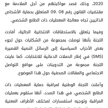
2020، وذلك قصد مواكبتھم من أجل الملاءمة مع
مقتضیات القانون رقم 08 .09 المتعلق بحمایة الأشخاص
الذاتیین تجاه معالجة المعطیات ذات الطابع الشخصي.
وفیما یتعلق بالاستحقاقات الانتخابیة الحالیة، أفادت
اللجنة بأنها توصلت بمجموعة من الشكایات حول لجوء
بعض الأحزاب السیاسیة إلى الرسائل النصیة القصیرة
(SMS) في إطار الحملات الدعائیة للانتخابات، كما عاینت
اللجنة مجموعة من التدوینات على مواقع التواصل
الاجتماعي والمقالات الصحفیة حول ھذا الموضوع.
وأعلنت اللجنة الوطنية لمراقبة حمایة المعطیات ذات
الطابع الشخصي، في ھذا الصدد، أنھا ستقوم بعملیات
المراقبة وتوجیه استفسارات لمختلف الأطراف المعنیة