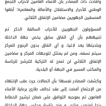
وأفادت ذات المصادر بأن الأمناء العامين لأحزاب التجمع
الوطني للأحرار والاستقلال والأصالة والمعاصرة؛ أبلغوا
المنسقين الجهويين مضامين الإتفاق الثلاثي.
المسؤولون الجهويين للأحزاب السالفة الذكر تم
تنبيههم بأن أي اتفاق سابق يخص جهة الداخلة
وبلديتها يعد لاغيا، و أي اتفاق بدون الرجوع للمركز
سيتم نسفه، ومن لم يمتثل لتوجهات المركز و مضامين
الإتفاق الثلاثي لن تمنح له التزكية للترشح للرئاسة
والمكتب المسير في الجهة أو البلدية.
وكشفت المصادر نفسها؛ بأن اتصالات جرت عقب الإنتهاء
من الإجتماع أفضت إلى عقد تحالف طارئ برعاية الأمناء
العامون تم بموجبه التوافق على ضمان ترشيح الخطاط
ينجا لمنصب وزاري و منح رئاسة مجلس جهة الداخلة