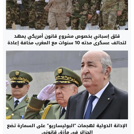
قلق إسباني بخصوص مشروع قانون أمريكي يمهد
لتحالف عسكري مدته 10 سنوات مع المغرب مخافة إعادة
رسم موازين القوة بمنطقة غرب المتوسط
الإدانة الدولية لهجمات “البوليساريو” على السمارة تضع
الجزائر في مأزق قانوني