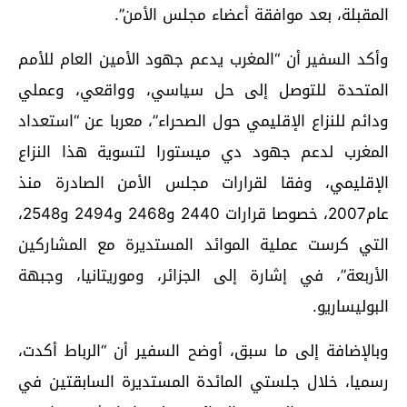
المقبلة، بعد موافقة أعضاء مجلس الأمن”.
وأكد السفير أن “المغرب يدعم جهود الأمين العام للأمم
المتحدة للتوصل إلى حل سياسي، وواقعي، وعملي
ودائم للنزاع الإقليمي حول الصحراء”، معربا عن “استعداد
المغرب لدعم جهود دي ميستورا لتسوية هذا النزاع
الإقليمي، وفقا لقرارات مجلس الأمن الصادرة منذ
عام2007، خصوصا قرارات 2440 و2468 و2494 و2548،
التي كرست عملية الموائد المستديرة مع المشاركين
الأربعة”، في إشارة إلى الجزائر، وموريتانيا، وجبهة
البوليساريو.
وبالإضافة إلى ما سبق، أوضح السفير أن “الرباط أكدت،
رسميا، خلال جلستي المائدة المستديرة السابقتين في