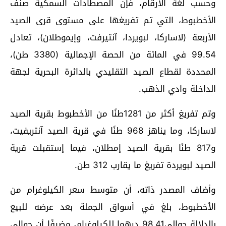
وحسب لغة الأرقام، فإن المصطادات السمكية صنف
الأخطبوط، التي تم تفريغها على مستوى قرى الصيد
الأربعة (لاساركا، لبويردا، آنتيرفت، وإيموطلان)، تعادل
99.54 في المائة من الحصة الإجمالية (3380 طن)،
المحددة لقطاع الصيد التقليدي بالدائرة البحرية لجهة
الداخلة وادي الذهب.
وتم تفريغ أكثر من 1281طنًا من الأخطبوط بقرية الصيد
لاساركا، وما يناهز 968 طنًا في قرية الصيد آنتريفيت،
و817 طنًا بقرية الصيد إمطلان، فيما إستقبلت قرية
الصيد لبويردة تفريغ ما يقارب 312 طن.
وأضاف المصدر ذاته، أن متوسط ​​سعر الكيلوغرام من
الأخطبوط، بلغ في أسواق الجملة بعد عرضه للبيع
بالدلالة حوالي98,41 درهما للكيلوغرام، مضيفًا أن حوالي