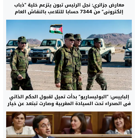
معارض جزائري: نجل الرئيس تبون يتزعم خلية “ذباب
إلكتروني” من 7344 حسابا للتلاعب بالنقاش العام
وتزييف الوعي الشعبي للجزائريين
إلباييس: “البوليساريو” بدأت تميل لقبول الحكم الذاتي
في الصحراء تحت السيادة المغربية وصارت تبتعد عن خيار
السلاح