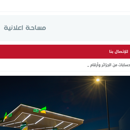
للإتصال بنا
 من الجزائر وأرقاما بـ”213+” _