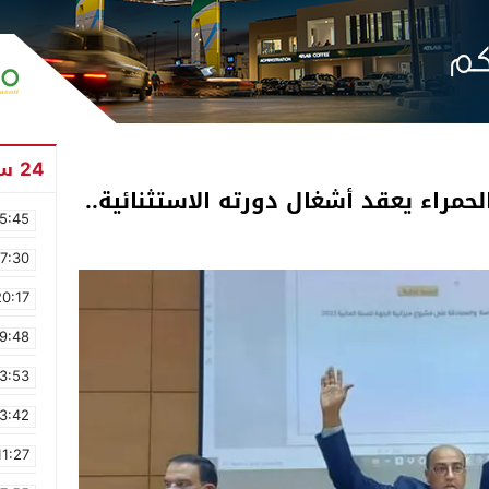
24 ساعة
مراء يعقد أشغال دورته الاستثنائية..
5:45
17:30
20:17
9:48
3:53
3:42
11:27