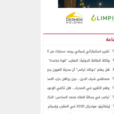
1
تقرير استخباراتي إسباني يرصد حسابات من الجزائر وأرقاما بـ”213+” ضمن حملة رقمية منظمة حرّضت على اقتحام سبتة
وكالة الطاقة الدولية: المغرب “قوة صاعدة” في سوق المعادن الاستراتيجية ال
هل يعلم “دونالد ترامب” أن مدينة العيون بدون ماء؟
1
مصطفى شرف الدين.. حين يراهن حزب الاستقلال على الكفاءة ويمنح الشباب ف
1
وهم التغيير في الصحراء… هل تكفي الوعود الفارغة لصناعة الواقع؟
1
ترامب في رسالة للملك محمد السادس: الحكم الذاتي هو الأساس الوحيد لحل ق
إينفاتينو: مونديال 2030 في المغرب وإسبانيا والبرتغال سيكون “الأجمل في التاريخ”