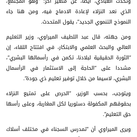
وتحدث العبادي، أيضا، عن متغير آخر: “وهو المجتمع،
الذي نعد النزلاء لإعادة الادماج فيه، ومن هنا جاء
النموذج التنموي الجديد”، يقول المتحدث.
ومن جهته، قال عبد اللطيف الميراوي، وزير التعليم
العالي والبحث العلمي والابتكار، في افتتاح اللقاء، إن
“الثورة الحقيقية لبلادنا، تكمن في رأسمالها البشري”،
مشددا على “الحاجة إلى الاستثمار في الرأسمال
البشري، لاسيما من خلال توفير تعليم ذي جودة”.
ويتوجب، بحسب الوزير، “الحرص على تمتيع النزلاء
بحقوقهم المكفولة دستوريا لكل المغاربة، وعلى رأسها
حق التعليم”.
ويرى الميراوي أن “تمدرس السجناء في مختلف أسلاك