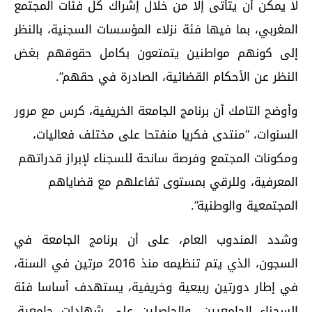
لا يمكن أن يتأتى إلا من خلال إشراك كل فئات المجتمع
المغربي، بما فيها فئة نزلاء المؤسسات السجنية، بالنظر
إلى كونهم مواطنين يتمتعون بكامل حقوقهم بغض
النظر عن الأحكام القضائية، الصادرة في حقهم”.
وأوضح التامك أن برنامج الجامعة الخريفية، كرس مع مرور
السنوات، “منتدى فكريا منفتحا على مختلف فعاليات،
ومكونات المجتمع وفرصة سانحة للسجناء لإبراز قدراتهم
المعرفية، وللرقي بمستوى تفاعلهم مع قضاياهم
المجتمعية والوطنية”.
وشدد المندوب العام، على أن برنامج الجامعة في
السجون، الذي يتم تنظيمه منذ 2016 مرتين في السنة،
في إطار دورتين ربيعية وخريفية، يستهدف أساسا فئة
السجناء الجامعيين، والحاصلين على شهادات جامعية،