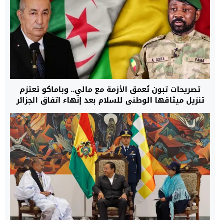
تصريحات تبون تُعمق الأزمة مع مالي.. وباماكو تعتزم
تنزيل ميثاقها الوطني للسلام بعد إنهاء اتفاق الجزائر