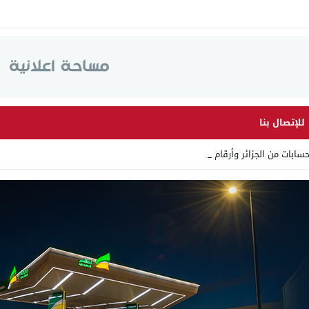
للإتصال بنا
 من الجزائر وأرقاما بـ”213+” _