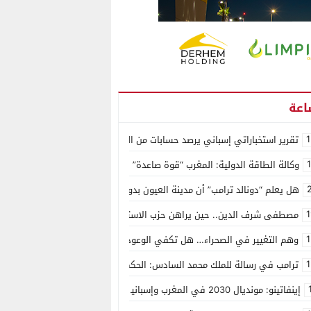
1
تقرير استخباراتي إسباني يرصد حسابات من الجزائر وأرقاما بـ”213+” ضمن حملة رقمية منظمة حرّضت على اقتحام سبتة
وكالة الطاقة الدولية: المغرب “قوة صاعدة” في سوق المعادن الاستراتيجية ال
هل يعلم “دونالد ترامب” أن مدينة العيون بدون ماء؟
1
مصطفى شرف الدين.. حين يراهن حزب الاستقلال على الكفاءة ويمنح الشباب ف
1
وهم التغيير في الصحراء… هل تكفي الوعود الفارغة لصناعة الواقع؟
1
ترامب في رسالة للملك محمد السادس: الحكم الذاتي هو الأساس الوحيد لحل ق
إينفاتينو: مونديال 2030 في المغرب وإسبانيا والبرتغال سيكون “الأجمل في التاريخ”