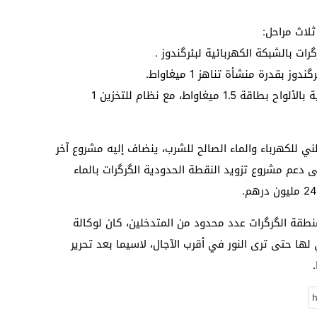
لاث مراحل:
رات بالشبكة الكهربائية لبئرگندوز .
ز بقدرة منشأة تناهز 1 ميغاواط.
المرحلة الثالثة: إنجاز محطة الطاقة الشمسية بالألواح بطاقة 1.5 ميغاواط، مع نظام للتخزين 1
 للكهرباء والماء الصالح للشرب، ينضاف إليه مشروع آخر
 دعم مشروع تزويد النقطة الحدودية الگرگرات بالماء
طقة الگرگرات عدد محدود من المتدخلين، كان لوكالة
 لها حتى ترى النور في أقرب الآجال، لاسيما بعد تحرير