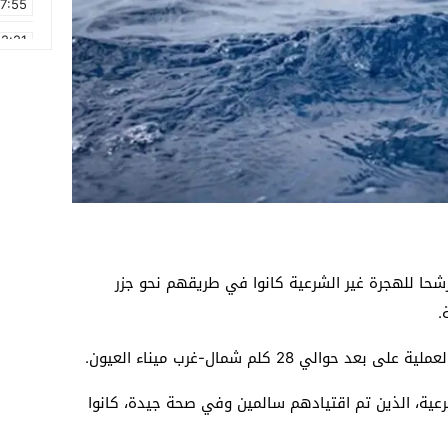
17:55
2:21
2:09
16:15
0:49
1:09
17:20
6:58
قليم العيون، إيقاف ما مجموعه 114 مرشحا للهجرة غير الشرعية كانوا في طريقهم نحو جزر
.
لي 28 كلم شمال-غرب ميناء العيون.
رعية، الذين تم اقتيادهم سالمين وفي صحة جيدة، كانوا