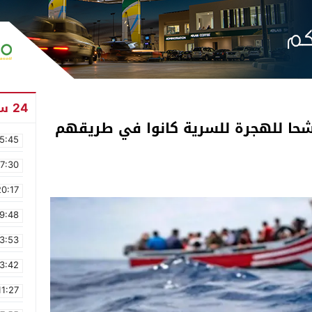
24 ساعة
 العيون توقف 114 مرشحا للهجرة للسرية كانوا في طريقهم
5:45
17:30
20:17
9:48
3:53
3:42
11:27