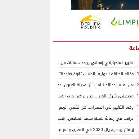
1
تقرير استخباراتي إسباني يرصد حسابات من الجزائر وأرقاما بـ”213+” ضمن حملة رقمية منظمة حرّضت على اقتحام سبتة
وكالة الطاقة الدولية: المغرب “قوة صاعدة” في سوق المعادن الاستراتيجية ال
هل يعلم “دونالد ترامب” أن مدينة العيون بدون ماء؟
1
مصطفى شرف الدين.. حين يراهن حزب الاستقلال على الكفاءة ويمنح الشباب ف
1
وهم التغيير في الصحراء… هل تكفي الوعود الفارغة لصناعة الواقع؟
1
ترامب في رسالة للملك محمد السادس: الحكم الذاتي هو الأساس الوحيد لحل ق
إينفاتينو: مونديال 2030 في المغرب وإسبانيا والبرتغال سيكون “الأجمل في التاريخ”