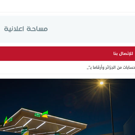
للإتصال بنا
ن الجزائر وأرقاما بـ”213+” ضمن _