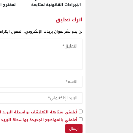
الإجراءات القانونية لمتابعة
لمقترح ا
الرئيس الجزائري أمام القضاء
الصحراء..
الدولي وأخبرته بذلك عندما كنت
لشراء ثم
اترك تعليق
معتقلا
طراز C295 من إسبانيا
لن يتم نشر عنوان بريدك الإلكتروني.
الحقول الإلزام
أعلمني بمتابعة التعليقات بواسطة البريد ا
أعلمني بالمواضيع الجديدة بواسطة البريد ا