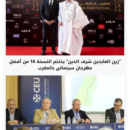
“زين العابدين شرف الدين” يختتم النسخة 14 من أفضل
مهرجان سينمائي بالمغرب