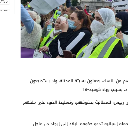
17:55
2:21
2:09
16:15
0:49
1:09
17:20
6:58
 من النساء، يعملون بسبتة المحتلة، ولا يستطيعون
 بسببب وباء كوفيد-19.
س رييس، للمطالبة بحقوقهم، وتسليط الضوء على ملفهم
حقوقية إلى حملة إسبانية تدعو حكومة البلاد إلى إيجاد حل عاجل