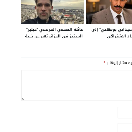
سيداتي بومهدي” إلى
عائلة الصحفي الفرنسي “غيليز”
اد الاشتراكي
المحتجز في الجزائر تعبر عن خيبة
أملها بعد غياب تفاعل مبابي
وبنزيما وزيدان مع مناشداتها
وتدعو إلى تحرك أوسع لإنهاء
ية مشار إليها بـ
*
معاناته