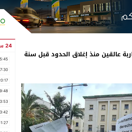
24 ساعة
بة عالقين منذ إغلاق الحدود قبل سنة
5:45
17:30
20:17
9:48
3:53
3:42
11:27