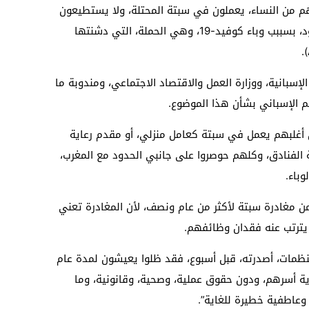
 مغربي، معظمهم من النساء، يعملون في سبتة المحتلة، ولا يستطيعون
العودة إلى ذويهم بالمغرب، إثر إغلاق الحدود، بسببب وباء كوفيد-19، وهي الحملة، التي دشنتها
خلية الإسبانية، ووزارة العمل والاقتصاد الاجتماعي، ومندوبة ما
 الإسباني بشأن هذا الموضوع.
 أغلبهم يعمل في سبتة كعامل منزلي، أو مقدم رعاية
 الفنادق، وكلهم حوصروا على جانبي الحدود مع المغرب،
50 و600 عامل مغربي من مغادرة سبتة لأكثر من عام ونصف، لأن المغادرة تعني
يترتب عنه فقدان وظائفهم.
ظمات، أصدرته، قبل أسبوع، فقد ظلوا يعيشون لمدة عام
ة أسرهم، ودون حقوق عملية، وصحية، وقانونية، وما
عاطفية خطيرة للغاية”.