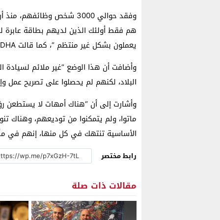
وفقد حوالي 3000 شخص وظائفهم
هم فقط أولئك الذين لديهم بطاقة عابرة لل
يعملون بشكل غير منتظم “، كما قالت APDHA.
وأضافت أن هذا الوضع “غير ملائم لسيادة ا
البلاد، لكنهم لم يحصلوا على تصريح عمل وإقا
وأشارت إلى أن “هناك أمهات لا يستطعن ​​ر
ماتوا، ولم يتمكنوا من توديعهم، وهناك تن
الأساسية تنتهك في كل منها، إنهم في مأز
رابط مختصر
مقالات ذات صلة