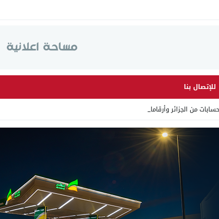
للإتصال بنا
 من الجزائر وأرقاما بـ”213+” _