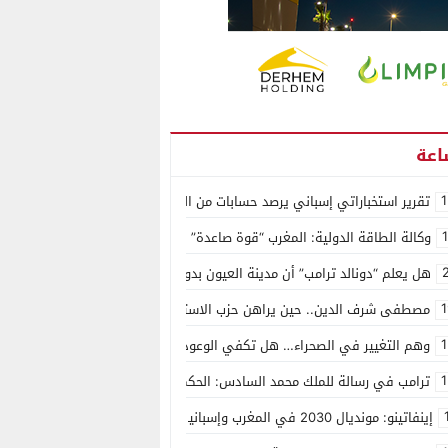
1
تقرير استخباراتي إسباني يرصد حسابات من الجزائر وأرقاما بـ”213+” ضمن حملة رقمية منظمة حرّضت على اقتحام سبتة
وكالة الطاقة الدولية: المغرب “قوة صاعدة” في سوق المعادن الاستراتيجية ال
هل يعلم “دونالد ترامب” أن مدينة العيون بدون ماء؟
1
مصطفى شرف الدين.. حين يراهن حزب الاستقلال على الكفاءة ويمنح الشباب ف
1
وهم التغيير في الصحراء… هل تكفي الوعود الفارغة لصناعة الواقع؟
1
ترامب في رسالة للملك محمد السادس: الحكم الذاتي هو الأساس الوحيد لحل ق
إينفاتينو: مونديال 2030 في المغرب وإسبانيا والبرتغال سيكون “الأجمل في التاريخ”