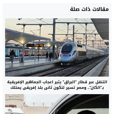
مقالات ذات صلة
التنقل عبر قطار “البراق” يثير اعجاب الجماهير الإفريقية
بـ”الكان”.. ومصر تسير لتكون ثاني بلد إفريقي يمتلك
قطارا فائق السرعة