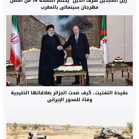
“زين العابدين شرف الدين” يختتم النسخة 14 من أفضل
مهرجان سينمائي بالمغرب
عقيدة التفتيت.. كيف ضحت الجزائر بعلاقاتها الخليجية
وفاءً للمحور الإيراني