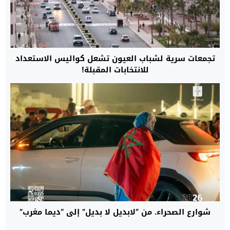
تجمعات سرية لشباب العيون تشعل كواليس الاستعداد
للانتخابات المقبلة!
شوارع الصحراء. من “لابديل لا بديل” إلى “ديما مغرب”