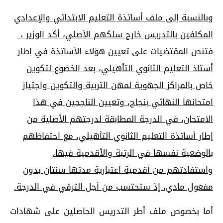
وبالنسبة إلى ملف أساتذة التعليم الابتدائي والإعدادي
المكلفين بالتدريس خارج سلكهم الأصلي، أكد الوزير ،
فتنص المقتضيات على تعيين هؤلاء الأساتذة في إطار
أستاذ التعليم الثانوي التأهيلي، بعد الخضوع لتكوين
خاص بالمراكز الجهوية لمهن التربية والتكوين واجتياز
امتحانها النهائي بنجاح، وتعيين الناجحين في هذا
الامتحان، في الدرجة المطابقة لدرجتهم الأصلية من
إطار أساتذة التعليم الثانوي التأهيلي، مع احتفاظهم
بالوضعية نفسها في الرتبة والأقدمية فيها،
واستفادتهم من أقدمية اعتبارية مدتها سنتان بدون
مفعول مادي، إذ ستحتسب من أجل الترقي في الدرجة.
أما بخصوص ملف أطر التدريس الحاصلين على شهادات