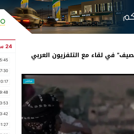
24 ساعة
صيف” في لقاء مع التلفزيون العربي
5:45
17:30
20:17
9:48
3:53
3:42
11:27