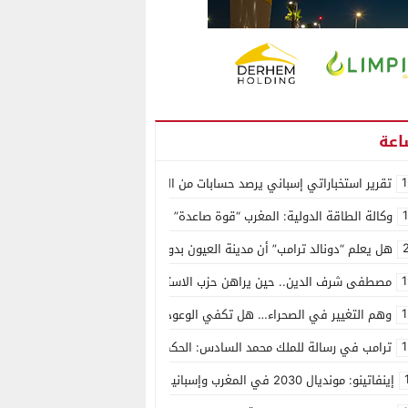
1
تقرير استخباراتي إسباني يرصد حسابات من الجزائر وأرقاما بـ”213+” ضمن حملة رقمية منظمة حرّضت على اقتحام سبتة
وكالة الطاقة الدولية: المغرب “قوة صاعدة” في سوق المعادن الاستراتيجية ال
هل يعلم “دونالد ترامب” أن مدينة العيون بدون ماء؟
1
مصطفى شرف الدين.. حين يراهن حزب الاستقلال على الكفاءة ويمنح الشباب ف
1
وهم التغيير في الصحراء… هل تكفي الوعود الفارغة لصناعة الواقع؟
1
ترامب في رسالة للملك محمد السادس: الحكم الذاتي هو الأساس الوحيد لحل ق
إينفاتينو: مونديال 2030 في المغرب وإسبانيا والبرتغال سيكون “الأجمل في التاريخ”