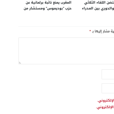
تضن اللقاء الثلاثي
المغرب يمنع نائبة برلمانية عن
الدوري بين المدراء
حزب “بوديموس” ومستشار من
للشرطة بالمغرب
حزب “الائتلاف الكناري” داعمين
وألمانيا
للبوليساريو من دخول العيون..
ومصدر: هؤلاء لا يحترمون
ية مشار إليها بـ
*
القانون
لإلكتروني.
لإلكتروني.