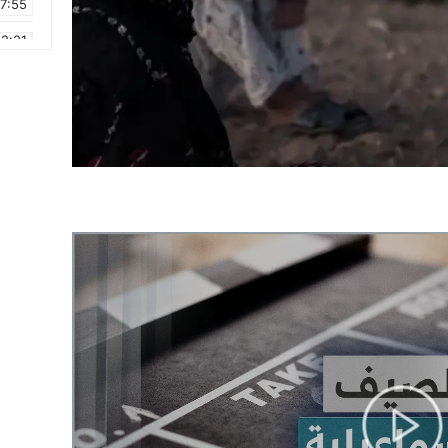
17:55
2:21
2:09
16:15
0:49
1:09
17:20
6:58