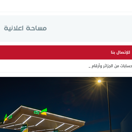
للإتصال بنا
من الجزائر وأرقاما بـ”213+” ض _