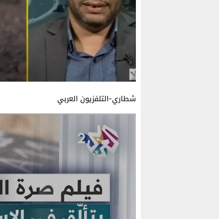
شطاري-التلفزيون العربي