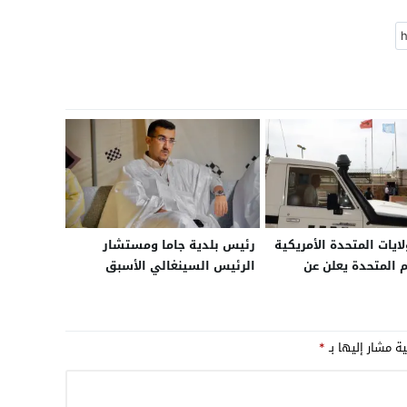
ايات المتحدة الأمريكية
رئيس بلدية جاما ومستشار
م المتحدة يعلن عن
الرئيس السينغالي الأسبق
املة لبعثة
يهنئ “مامين ماء العينين”
سو” في الصحراء
بمناسبة انتخابه رئيسا لشبيبة
حزب الغزالة
ية مشار إليها بـ
*