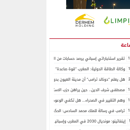
1
تقرير استخباراتي إسباني يرصد حسابات من الجزائر وأرقاما بـ”213+” ضمن حملة رقمية منظمة حرّضت على اقتحام سبتة
وكالة الطاقة الدولية: المغرب “قوة صاعدة” في سوق المعادن الاستراتيجية ال
هل يعلم “دونالد ترامب” أن مدينة العيون بدون ماء؟
1
مصطفى شرف الدين.. حين يراهن حزب الاستقلال على الكفاءة ويمنح الشباب ف
1
وهم التغيير في الصحراء… هل تكفي الوعود الفارغة لصناعة الواقع؟
1
ترامب في رسالة للملك محمد السادس: الحكم الذاتي هو الأساس الوحيد لحل ق
إينفاتينو: مونديال 2030 في المغرب وإسبانيا والبرتغال سيكون “الأجمل في التاريخ”