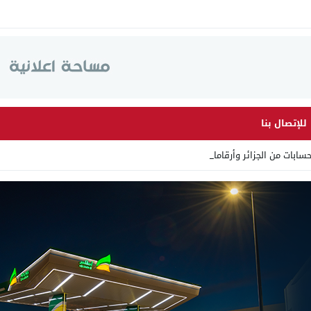
للإتصال بنا
 من الجزائر وأرقاما بـ”213+” _