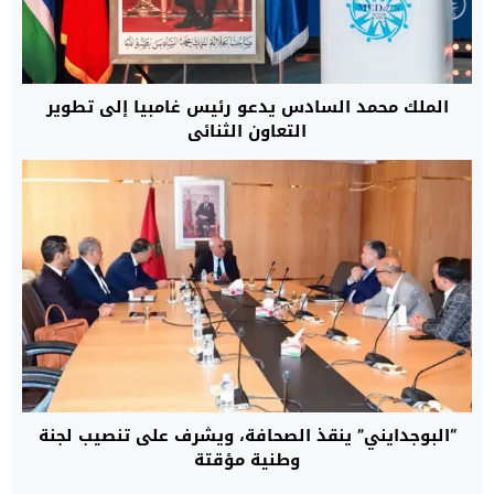
الملك محمد السادس يدعو رئيس غامبيا إلى تطوير
التعاون الثنائي
“البوجدايني” ينقذ الصحافة، ويشرف على تنصيب لجنة
وطنية مؤقتة