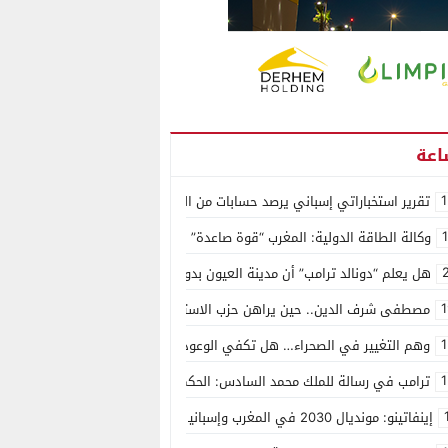
1
تقرير استخباراتي إسباني يرصد حسابات من الجزائر وأرقاما بـ”213+” ضمن حملة رقمية منظمة حرّضت على اقتحام سبتة
وكالة الطاقة الدولية: المغرب “قوة صاعدة” في سوق المعادن الاستراتيجية ال
هل يعلم “دونالد ترامب” أن مدينة العيون بدون ماء؟
1
مصطفى شرف الدين.. حين يراهن حزب الاستقلال على الكفاءة ويمنح الشباب ف
1
وهم التغيير في الصحراء… هل تكفي الوعود الفارغة لصناعة الواقع؟
1
ترامب في رسالة للملك محمد السادس: الحكم الذاتي هو الأساس الوحيد لحل ق
إينفاتينو: مونديال 2030 في المغرب وإسبانيا والبرتغال سيكون “الأجمل في التاريخ”