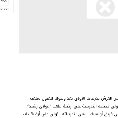
17:55
2:21
2:09
16:15
0:49
1:09
17:20
6:58
العرش تدريباته الأولى بعد وصوله للعيون بملعب
ولى خصصه التدريبية على أرضية ملعب “مولاي رشيد”،
ي فريق أولمبيك آسفي لتدريباته الأولى على أرضية ذات