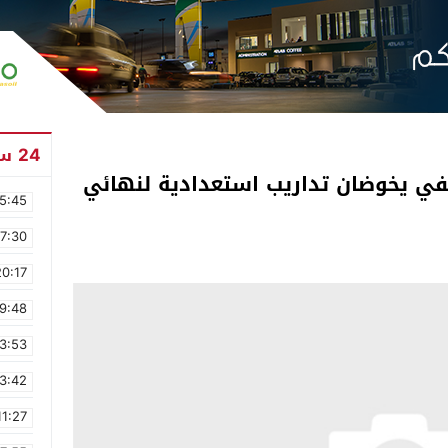
24 ساعة
ي يخوضان تداريب استعدادية لنهائي
5:45
17:30
20:17
9:48
3:53
3:42
11:27