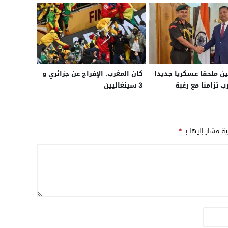
ين ملحقا عسكريا جديدا
كان المغرب. الإفراج عن جزائري و
 تزامنا مع رغبة
3 سينغاليين
في تطوير الشراكة
 إلى صناعة مشتركة
ية مشار إليها بـ
*