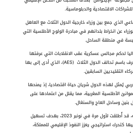
ماعي الذي جمع بين وزراء خارجية الدول الثلاث مع العاهل
زراء عن انخراط بلدانهم في مبادرة الولوج الأطلسية التي
حبيسة في منطقة الساحل.
اليا لحكم مجالس عسكرية عقب الانقلابات التي عرفتها
على مستوى الأنظمة، وقد شكّلت تحالفا يعرف باسم تحالف الدول الثلاث (AES)، الذي أدى إلى بها
اء التقليديين السابقين.
بي يُمثل لهذه الدول شريان حياة اقتصاديا، إذ يمنحها
لموانئ الأطلسية المغربية، مما يقلل من اعتمادها على
 بنين وساحل العاج والسنغال.
وكانت المبادرة المغربية، وفق المصدر نفسه، قد أُطلقت لأول مرة في نونبر 2023، بهدف تسهيل
ي خطوة يُنظر إليها كتحرك استراتيجي يعزز النفوذ الإقليمي للمملكة،