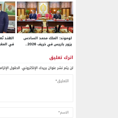
لوموند: الملك محمد السادس
الهند تُع
يزور باريس في خريف 2026..
في المغرب
ولجنة “حكماء” تعكف على صياغة
البلدين 
معاهدة ثنائية جديدة بين
الدفاعية
اترك تعليق
المغرب وفرنسا
للأسلحة
لن يتم نشر عنوان بريدك الإلكتروني.
الحقول الإلزام