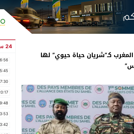
24 ساعة
المغرب كـ”شريان حياة حيوي” لها
6:56
اس”
5:45
17:30
20:17
9:48
3:53
3:42