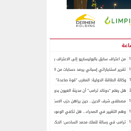
1
من اعتراف سابق بالبوليساريو إلى الاعتراف بسيادة المغرب على الصحراء.. كول
1
تقرير استخباراتي إسباني يرصد حسابات من الجزائر وأرقاما بـ”213+” ضمن حملة رقمية منظمة حرّضت على اقتحام سبتة
وكالة الطاقة الدولية: المغرب “قوة صاعدة” في سوق المعادن الاستراتيجية ال
هل يعلم “دونالد ترامب” أن مدينة العيون بدون ماء؟
1
مصطفى شرف الدين.. حين يراهن حزب الاستقلال على الكفاءة ويمنح الشباب ف
1
وهم التغيير في الصحراء… هل تكفي الوعود الفارغة لصناعة الواقع؟
1
ترامب في رسالة للملك محمد السادس: الحكم الذاتي هو الأساس الوحيد لحل ق