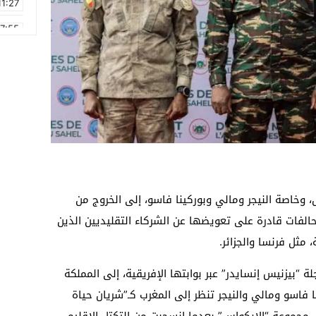
11:27
17:55
2:21
2:09
16:15
0:49
1:09
17:20
خاصة النيجر ومالي وبوركينا فاسو، إلى الخروج من
 تحالفات قادرة على تعويضها عن الشركاء التقليديين الذين
 مثل فرنسا والجزائر.
“بيزنيس إنسايدر” عبر بوابتها الإفريقية، إلى المملكة
ا فاسو ومالي والنيجر تنظر إلى المغرب كـ”شريان حياة
ل مجموعة “الإيكواس” بعدما انسحبت من التكتل الإقليمي