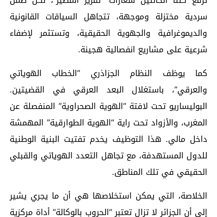
ترفع كلتا الحالتين شعارات “تقرير المصير”، لكن ضمن
سردية مختزلة وموجهة، تتجاهل السياقات القانونية
والديموغرافية والجهوية الحقيقية، وتستثمر لإضفاء
شرعية على مشاريع انفصالية هجينة.
كما يوظف النظام الجزاذري “الخطاب الهوياتي
والعرقي”، باستغلال البعد العرقي في القضيتين.
البوليساريو تحت لافتة “الهوية الصحراوية” المنفصلة عن
المغرب، والأزواد تحت راية “الهوية الطوارقية” المهمشة
داخل مالي. هذا التوظيف يخدم تفتيت البنية الوطنية
للدول المستهدفة، مع تجاهل التعدد الهوياتي والقبلي
الحقيقي في تلك المناطق.
الخلاصة، التي يمكن استخلاصها هي أن ما يجري يشير
إلى أن الجزائر لا تزال تعتبر “الحروب بالوكالة” أداة مركزية