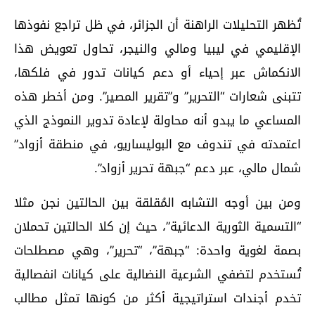
تُظهر التحليلات الراهنة أن الجزائر، في ظل تراجع نفوذها
الإقليمي في ليبيا ومالي والنيجر، تحاول تعويض هذا
الانكماش عبر إحياء أو دعم كيانات تدور في فلكها،
تتبنى شعارات “التحرير” و”تقرير المصير”. ومن أخطر هذه
المساعي ما يبدو أنه محاولة لإعادة تدوير النموذج الذي
اعتمدته في تندوف مع البوليساريو، في منطقة أزواد”
شمال مالي، عبر دعم “جبهة تحرير أزواد”.
ومن بين أوجه التشابه المُقلقة بين الحالتين نجن مثلا
“التسمية الثورية الدعائية”، حيث إن كلا الحالتين تحملان
بصمة لغوية واحدة: “جبهة”، “تحرير”، وهي مصطلحات
تُستخدم لتضفي الشرعية النضالية على كيانات انفصالية
تخدم أجندات استراتيجية أكثر من كونها تمثل مطالب