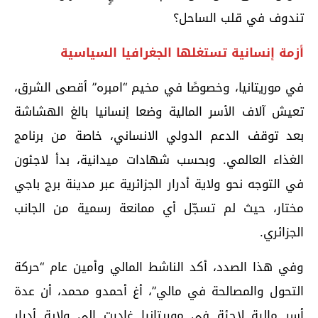
تندوف في قلب الساحل؟
أزمة إنسانية تستغلها الجغرافيا السياسية
في موريتانيا، وخصوصًا في مخيم “امبره” أقصى الشرق،
تعيش آلاف الأسر المالية وضعا إنسانيا بالغ الهشاشة
بعد توقف الدعم الدولي الانساني، خاصة من برنامج
الغذاء العالمي. وبحسب شهادات ميدانية، بدأ لاجئون
في التوجه نحو ولاية أدرار الجزائرية عبر مدينة برج باجي
مختار، حيث لم تسجّل أي ممانعة رسمية من الجانب
الجزائري.
وفي هذا الصدد، أكد الناشط المالي وأمين عام “حركة
التحول والمصالحة في مالي”، أغ أحمدو محمد، أن عدة
أسر مالية لاجئة في موريتانيا غادرت إلى ولاية أدرار