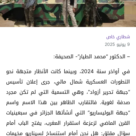
شطاري خاص
9 يونيو 2025
– الدكتور “محمد الطيار”- الصحيفة:
في أواخر سنة 2024، وبينما كانت الأنظار متجهة نحو
التطورات العسكرية شمال مالي، جرى إعلان تأسيس
“جبهة تحرير أزواد”، وهي التسمية التي لم تكن مجرد
صدفة لغوية. فالتقارب الظاهر بين هذا الاسم واسم
“جبهة البوليساريو” التي أنشأتها الجزائر في سبعينيات
القرن الماضي لزعزعة استقرار المغرب، يفتح الباب أمام
سؤال مقلق: هل نحن أمام استنساخٍ لسيناريو مخيمات