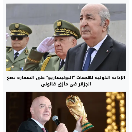
الإدانة الدولية لهجمات “البوليساريو” على السمارة تضع
الجزائر في مأزق قانوني