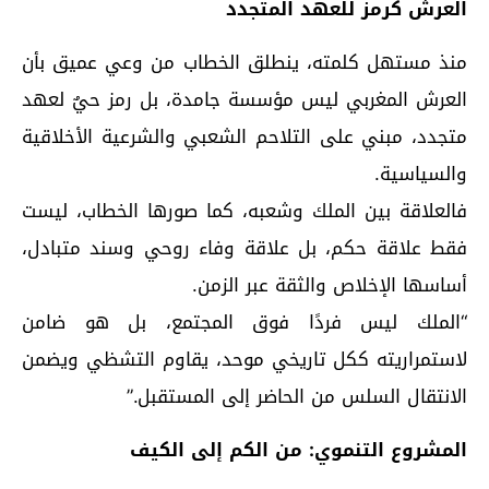
العرش كرمز للعهد المتجدد
منذ مستهل كلمته، ينطلق الخطاب من وعي عميق بأن
العرش المغربي ليس مؤسسة جامدة، بل رمز حيٌ لعهد
متجدد، مبني على التلاحم الشعبي والشرعية الأخلاقية
والسياسية.
فالعلاقة بين الملك وشعبه، كما صورها الخطاب، ليست
فقط علاقة حكم، بل علاقة وفاء روحي وسند متبادل،
أساسها الإخلاص والثقة عبر الزمن.
“الملك ليس فردًا فوق المجتمع، بل هو ضامن
لاستمراريته ككل تاريخي موحد، يقاوم التشظي ويضمن
الانتقال السلس من الحاضر إلى المستقبل.”
المشروع التنموي: من الكم إلى الكيف