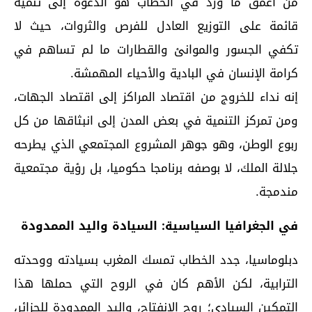
من أعمق ما ورد في الخطاب هو الدعوة إلى تنمية
قائمة على التوزيع العادل للفرص والثروات، حيث لا
تكفي الجسور والموانئ والقطارات ما لم تساهم في
كرامة الإنسان في البادية والأحياء المهمشة.
إنه نداء للخروج من اقتصاد المراكز إلى اقتصاد الجهات،
ومن تمركز التنمية في بعض المدن إلى انبثاقها من كل
ربوع الوطن، وهو جوهر المشروع المجتمعي الذي يطرحه
جلالة الملك، لا بوصفه برنامجا حكوميا، بل رؤية مجتمعية
مندمجة.
في الجغرافيا السياسية: السيادة واليد الممدودة
دبلوماسيا، جدد الخطاب تمسك المغرب بسيادته ووحدته
الترابية، لكن الأهم كان في الروح التي حملها هذا
التمكين السيادي؛ روح الانفتاح، واليد الممدودة للجزائر،