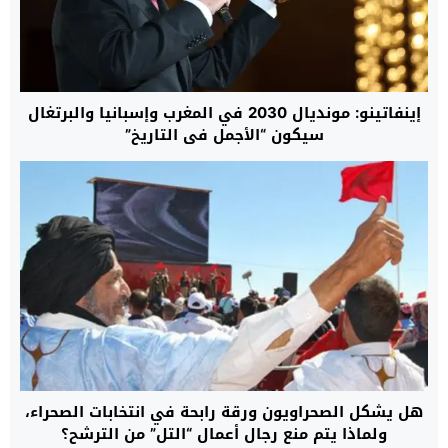
إينفاتينو: مونديال 2030 في المغرب وإسبانيا والبرتغال
سيكون “الأجمل في التاريخ”
هل يشكل الصحراويون ورقة رابحة في انتخابات الصحراء،
ولماذا يتم منع رجال أعمال “التل” من الترشح؟