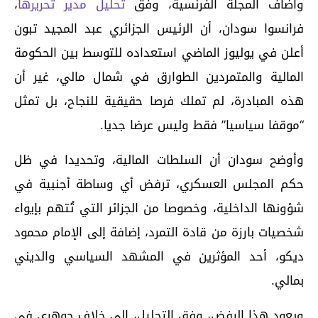
وأضاف المجلة الفرنسية، وفق
تحليل مدير تحريرها
،
فرانسوا سودان، أن الرئيس الجزائري عبد المجيد تبون
أعلن في يوليوز الماضي استعداده للتوسط بين الحكومة
المالية والمتمردين الطوارق في شمال مالي، غير أن
هذه المبادرة، لم تملك فرصا حقيقية للنجاح، بل تمثل
“موقفا سياسيا” فقط وليس عرضا جديا.
وأوضح سودان أن السلطات المالية، وتحديدا في ظل
حكم المجلس العسكري، ترفض أي وساطة أجنبية في
شؤونها الداخلية، وخصوصا من الجزائر التي تُتهم بإيواء
شخصيات بارزة من قادة التمرد، إضافة إلى الإمام محمود
ديكو، أحد المؤثرين في المشهد السياسي والديني
بمالي.
ويعود هذا الرفض، وفق التحليل، إلى خلاف جوهري في