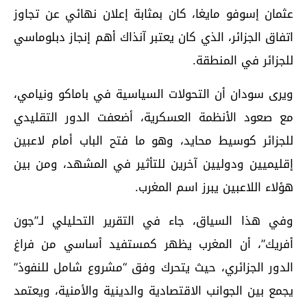
عثمان إسوفو مايغا، كان بمثابة إعلان نهائي عن تجاوز
اتفاق الجزائر، الذي كان يعتبر آنذاك أهم إنجاز دبلوماسي
للجزائر في المنطقة.
ويرى سودان أن التحولات السياسية في باماكو ونيامي،
مع صعود الأنظمة العسكرية، أضعفت الدور التقليدي
للجزائر كوسيط محايد، وهو ما فتح الباب أمام لاعبين
إقليميين ودوليين آخرين للتأثير في المشهد، ومن بين
هؤلاء اللاعبين يبرز اسم المغرب.
وفي هذا السياق، جاء في التقرير التحليلي لـ”جون
أفريك”، أن المغرب يظهر كمستفيد أساسي من فراغ
الدور الجزائري، حيث يتحرك وفق “مشروع شامل للنفوذ”
يجمع بين الجوانب الاقتصادية والدينية والأمنية، ويعتمد