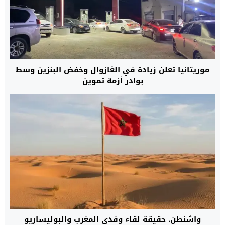
موريتانيا تعلن زيادة في الغازوال وخفض البنزين وسط
بوادر أزمة تموين
واشنطن. حقيقة لقاء وفدي المغرب والبوليساريو