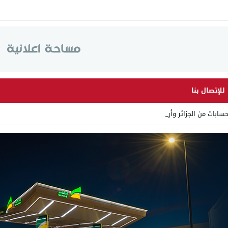
للإتصال بنا
ات من الجزائر وأرقاما بـ”21_