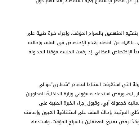
لين عن محضر الإستماع بغية استقصاء إفاداتهم حول
بتمتيع المتهمين بالسراح المؤقت، وإجراء خبرة طبية على
 ناهيك عن القضاء بعدم الإختصاص في الملف وإحالته
أ الإختصاص المكاني، إذ رفعت الجلسة مؤقتا للمداولة
ولة التي استغرقت استنادا لمصادر “شطاري”حوالي
ر إليه، ورفض استدعاء مسؤولي وزارة الداخلية المحاورين
لمانية كجمولة أبي، وقبول إجراء الخبرة الطبية على
لي المرتبط بإحالة الملف على استئنافية العيون وإضافته
كذا رفض تمتيع المعتقلين بالسراح المؤقت، واستدعاء