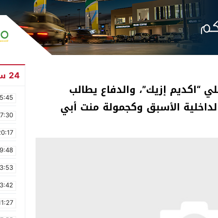
24 ساعة
ي “اكديم إزيك”، والدفاع يطالب
5:45
لداخلية الأسبق وكجمولة منت أبي
17:30
20:17
9:48
3:53
3:42
11:27