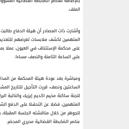
بالإضافة لعناصر الضابطة القضائية المسؤو
الملف.
وأشارت ذات المصادر أن هيئة الدفاع طالبت 
المتهمين لكشف ملابسات تعرضهم للتعذيب،
على محكمة الإستئناف في العيون، عملا بمبد
على الساعة الثامنة والنصف مساءا.
ومباشرة بعد عودة هيئة المحكمة من المدا
الساعتين ونصف، قررت التأجيل للتاريخ المشا
للجنة ساكنة مخيم اكديم إيزيك والنائبة البر
المتهمين، فضلا عن التحفظ على الدفع الشك
للجوهر من خلال مناقشته الجلسة المقبلة، و
عناصر الضابطة القضائية محرري المحضر.