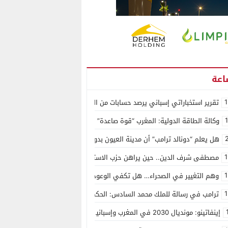
1
تقرير استخباراتي إسباني يرصد حسابات من الجزائر وأرقاما بـ”213+” ضمن حملة رقمية منظمة حرّضت على اقتحام سبتة
وكالة الطاقة الدولية: المغرب “قوة صاعدة” في سوق المعادن الاستراتيجية ال
هل يعلم “دونالد ترامب” أن مدينة العيون بدون ماء؟
1
مصطفى شرف الدين.. حين يراهن حزب الاستقلال على الكفاءة ويمنح الشباب ف
1
وهم التغيير في الصحراء… هل تكفي الوعود الفارغة لصناعة الواقع؟
1
ترامب في رسالة للملك محمد السادس: الحكم الذاتي هو الأساس الوحيد لحل ق
إينفاتينو: مونديال 2030 في المغرب وإسبانيا والبرتغال سيكون “الأجمل في التاريخ”