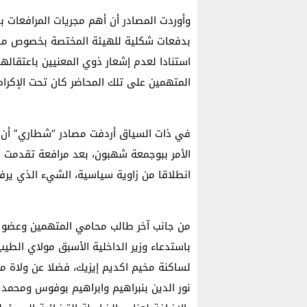
وأوردت المصادر أن أهم مجريات المرافعات ب
بدفعات شكلية للهيئة المختصة بخصوص محضر 
استنادا لعدم إشعار ذوي المعنيين باعتقاله
المتهمين على تلك المحاضر كان تحت الإكراه
في ذات السياق أردفت مصادر “شطاري” أن أح
الأمر ببوجمعة شهبون، بعد مرافعة تقدمت 
انطلاقا من زاوية سياسية، الشيء الذي يرف
من جانب آخر طالب محامي المتهمين وعضو ا
باستدعاء وزير الداخلية الأسبق مولاي الطيب
لساكنة مخيم اكديم إيزيك، فضلا عن ولاة ملحق
نور الدين بنبراهيم وابراهيم بوفوس ومحمد ط