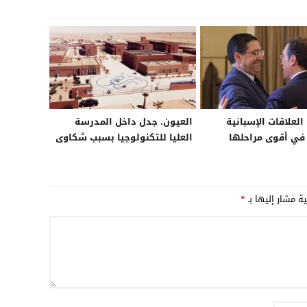
العلاقات الإسبانية
العيون. جدل داخل المدرسة
 في أقوى مراحلها
العليا للتكنولوجيا بسبب شكاوى
.. والتبادل التجاري بين
الطلبة من ضعف التكوين وآفاق
البلدين بلغ 21 مليار أورو خلال
ما بعد التخرج
ية مشار إليها بـ
*