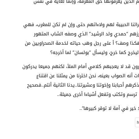
 الذين يعرفونها حق المعرفة، وإنما لغاية في نفس
ئنا الحبيبة لهم ولاءاتهم حتى وإن لم تكن للمغرب، فهي
هم “حمدي ولد الرشيد” الذي وصفه الشاب المتهور
 هكذا وصف؟ أ على رجل وهب حياته لخدمة الصحراويين من
خرج كما خرج، وليسأل “بولسان” لما أخرجه؟
ن قد لا يعجبهم كلامي أمام الملأ، لكنهم جميعا يدركون
نه الصواب بعينه، نحن اخترنا من يمثلنا عن اقتناع
رهم أحبابنا وإخوتنا وعشيرتنا..يدنا الثانية أنتم..فصحيح
 ترسم وتكتب وتفعل أشياءا أخرى جميلة..
خير في أمة لا توقر كبيرها”..