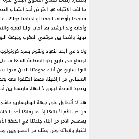
باعتباره رئيسا للنادي النسوي البلدي لكرة 
ما لفت الانتباه هو اعتراض أحد الشباب الص
متلفظا بأوصاف اتفقنا او اختلفنا حولها، فا
وأجابه ولد الرشيد بما أجاب، ولنا تبعية وانت
تباينا واضحا بين موقفي المغرب وجبهة الب
ولا داعي أيضا لنعود ونقوم بسرد كرونولوجي
اجتماع في تاريخ بدو المنطقة المتعارف ع
البوليساريو من أبناء عمومتنا الذين مدوا ي
الاسباني من أراضينا، مهما اختلفوا معه بعد
يتصيد الفرصة ليلوي ذراعها، فارتموا بين أحضانه و
هنا لا أتطاول على جبهة البوليساريو حاشى 
من حب الأم لأبنائها إذا ما رماها أحد بالك
يهمهم الأمر من أبناء جلدتنا في الضفة الأخ
اختيار ولاءاته ومن يمثله من الصحراويين و