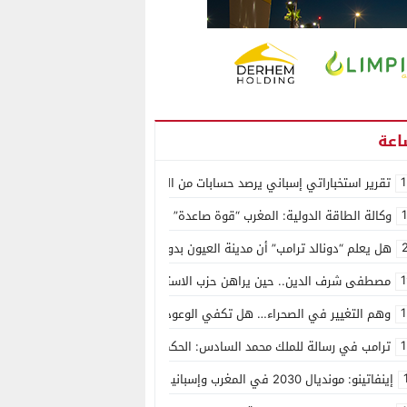
1
تقرير استخباراتي إسباني يرصد حسابات من الجزائر وأرقاما بـ”213+” ضمن حملة رقمية منظمة حرّضت على اقتحام سبتة
وكالة الطاقة الدولية: المغرب “قوة صاعدة” في سوق المعادن الاستراتيجية ال
هل يعلم “دونالد ترامب” أن مدينة العيون بدون ماء؟
1
مصطفى شرف الدين.. حين يراهن حزب الاستقلال على الكفاءة ويمنح الشباب ف
1
وهم التغيير في الصحراء… هل تكفي الوعود الفارغة لصناعة الواقع؟
1
ترامب في رسالة للملك محمد السادس: الحكم الذاتي هو الأساس الوحيد لحل ق
إينفاتينو: مونديال 2030 في المغرب وإسبانيا والبرتغال سيكون “الأجمل في التاريخ”