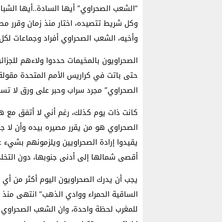
“الشعب الصحراوي” أيها السادة..أيها الشبا
وكل شريط تتصيده، اختار منذ زمان وقرر مصي
وأخيه، الشعب الصحراوي أفراد وجماعات لكل و
الصحراويون بالمخيمات حددوا ولاءهم للجزائ
حتى باتت في كراريس الأمم المتحدة مقولة
الصحراوي” مجرد سراب وحبر على ورق لا تسم
كانت ذات يوم كذلك، رغم أني لا أتفق مع ه
الصحراوي هو من يقرر مصيره بيده وأن لا ج
يقيدوا إرادة الصحراويين ويلزمونهم بشيء 
أقصى شمالها إلى أدنى جنوبها، دون التخلي
يجب أن يدرك الصحراويون اليوم أكثر من أي
الساقية الحمراء ووادي الذهب” انتهى منذ أ
للمغرب لحظة واحدة، وان الشعب الصحراوي ا