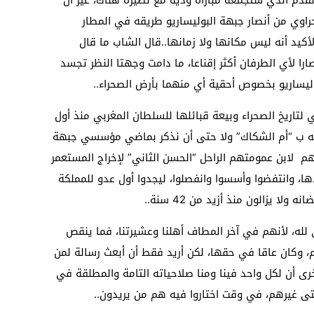
القدم الذي ستجمعه مباراة ودية مع نظيره هناك، غير أن
حراوي من أنصار جبهة البوليساريو طريقه في المطار
لأكيد أنه ليس مكانها ولا زمانها..قال الشاب ما قال
صارا لأي الطرفان أكثر إقناعا، ما دامت وجهتا النظر تجسد
وليساريو بخصوص أحقية أي منهما بأرض الصحراء..
 لتاريخ الصحراء وبيعة قبائلها للسلطان المغربي منذ أول
ليه ب “أم الشكاك” ولا حتى أن نذكر بماضي مؤسسي جبهة
دهم لابن عمومتهم الراحل “الحسن الثاني” لإخراج المستعمر
ها، وانتفضوا وأسسوا وانفصلوا، ليجدوا أول عدو للمملكة
لا يزالون منذ أزيد من 42 سنة..
لله، لأنهم في آخر المطاف أهلنا وعشيرتنا، فما ينقص
لام، وكان عاقا في حقها، لكن أريد فقط أن أبعث رسالة لمن
رى أن لكل واحد فينا ومنا صلاحياته التامة والمطلقة في
حتى غيرهم، في وقت اختاروا فيه هم من يريدون..