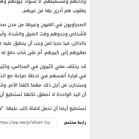
إراداتهم ومستقبلهم، لا لسواد عيونهم وهم
يعقوب هم أدرى بها من غيرهم..
الصحراويون في العيون وغيرها من مدن صحرا
لأشخاص وجدوهم وقت الضيق والشدة، وأبرز
بالخائن، فيا عجبا لمن وجب أن ينطبق عليه
صغيرهم إلى كبيرهم، أم على شاب دفع له لي
قد يختلف معي كثيرون في المجالس، وكثيرو
في قرارة أنفسهم في لحظة صراحة مع الذات أ
وسنحارب من أجل ذلك مهما كلفنا الأمر، ولنذك
أن اليد الواحدة لا تصفق..لكنها تستطيع أن
تستطيع أيضا أن تحمل لافتة كتب عليها: “لا 
رابط مختصر