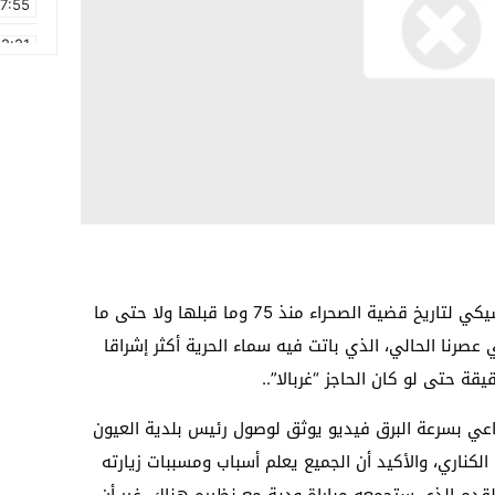
17:55
2:21
2:09
16:15
0:49
1:09
17:20
6:58
حتى لا نخوض كثيرا في حديث اجتراري كلاسيكي لتاريخ قضية الصحراء منذ 75 وما قبلها ولا حتى ما
عصرنا الحالي، الذي باتت فيه سماء الحرية أكثر إشراقا
ة حتى لو كان الحاجز “غربالا”..
ماعي بسرعة البرق فيديو يوثق لوصول رئيس بلدية العيون
لكناري، والأكيد أن الجميع يعلم أسباب ومسببات زيارته