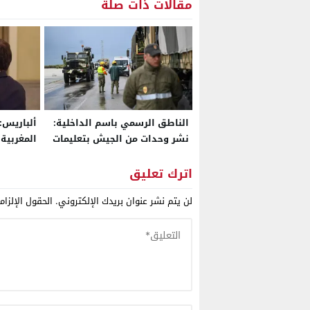
مقالات ذات صلة
الناطق الرسمي باسم الداخلية:
ألباريس: 
نشر وحدات من الجيش بتعليمات
المغربية
ملكية وبتنسيق مع الوزارة
التاريخية
لإجلاء المواطنين من مناطق
اترك تعليق
الفيضانات.. والعملية شملت أكثر
2025
لن يتم نشر عنوان بريدك الإلكتروني.
الحقول الإلزام
من 108 آلاف شخص