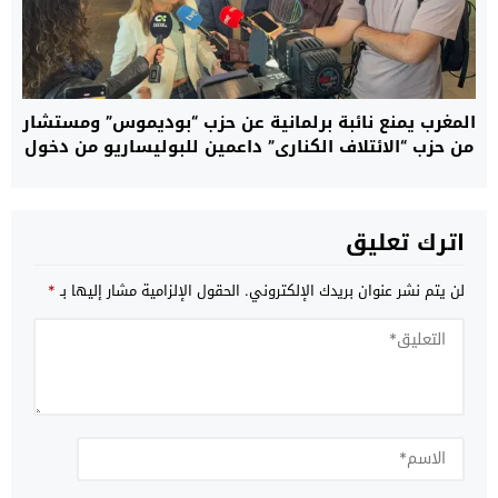
المغرب يمنع نائبة برلمانية عن حزب “بوديموس” ومستشار
من حزب “الائتلاف الكناري” داعمين للبوليساريو من دخول
العيون.. ومصدر: هؤلاء لا يحترمون القانون
اترك تعليق
لن يتم نشر عنوان بريدك الإلكتروني.
الحقول الإلزامية مشار إليها بـ
*