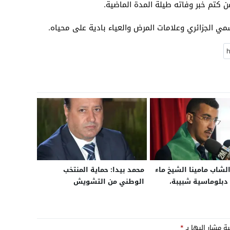
 كتم خبر وفاته طيلة المدة الماضية.
رسمي الجزائري وعلامات المرض والعياء بادية على محياه.
الشاب مامينا الشيخ ماء
محمد بيدا: حماية المنتخب
 دبلوماسية شبيبة،
الوطني من التشويش
فريقي، ودينامية
والشائعات المغرضة واجب وطني
 بنواكشوط
ية مشار إليها بـ
*