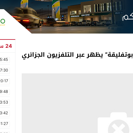
24 ساعة
بوتفليقة” يظهر عبر التلفزيون الجزائري
5:45
17:30
20:17
9:48
3:53
3:42
11:27