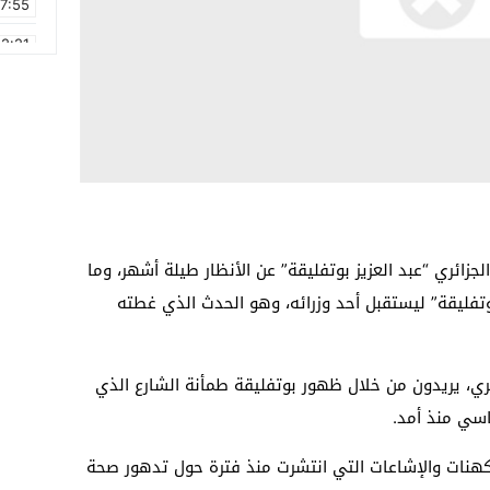
17:55
2:21
2:09
16:15
0:49
1:09
17:20
لجزائري “عبد العزيز بوتفليقة” عن الأنظار طيلة أشهر، وما
6:58
تفليقة” ليستقبل أحد وزرائه، وهو الحدث الذي غطته
ئري، يريدون من خلال ظهور بوتفليقة طمأنة الشارع الذي
سي منذ أمد.
كهنات والإشاعات التي انتشرت منذ فترة حول تدهور صحة