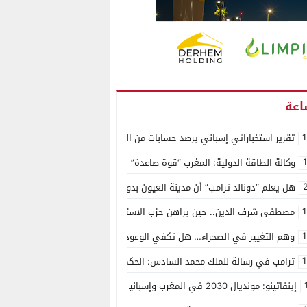
1
تقرير استخباراتي إسباني يرصد حسابات من الجزائر وأرقاما بـ”213+” ضمن حملة رقمية منظمة حرّضت على اقتحام سبتة
وكالة الطاقة الدولية: المغرب “قوة صاعدة” في سوق المعادن الاستراتيجية ال
هل يعلم “دونالد ترامب” أن مدينة العيون بدون ماء؟
1
مصطفى شرف الدين.. حين يراهن حزب الاستقلال على الكفاءة ويمنح الشباب ف
1
وهم التغيير في الصحراء… هل تكفي الوعود الفارغة لصناعة الواقع؟
1
ترامب في رسالة للملك محمد السادس: الحكم الذاتي هو الأساس الوحيد لحل ق
إينفاتينو: مونديال 2030 في المغرب وإسبانيا والبرتغال سيكون “الأجمل في التاريخ”