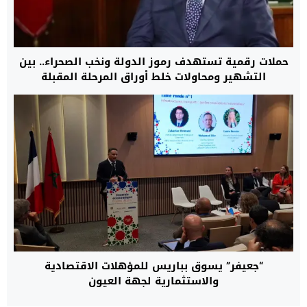
حملات رقمية تستهدف رموز الدولة ونخب الصحراء.. بين
التشهير ومحاولات خلط أوراق المرحلة المقبلة
“جعيفر” يسوق بباريس للمؤهلات الاقتصادية
والاستثمارية لجهة العيون