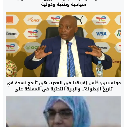
سياحية وطنية ودولية
موتسيبي: كأس إفريقيا في المغرب هي “أنجح نسخة في
تاريخ البطولة”.. والبنية التحتية في المملكة على
“مستوى عالمي”