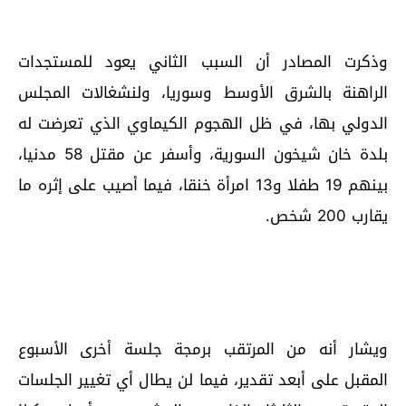
وذكرت المصادر أن السبب الثاني يعود للمستجدات
الراهنة بالشرق الأوسط وسوريا، ولنشغالات المجلس
الدولي بها، في ظل الهجوم الكيماوي الذي تعرضت له
بلدة خان شيخون السورية، وأسفر عن مقتل 58 مدنيا،
بينهم 19 طفلا و13 امرأة خنقا، فيما أصيب على إثره ما
يقارب 200 شخص.
ويشار أنه من المرتقب برمجة جلسة أخرى الأسبوع
المقبل على أبعد تقدير، فيما لن يطال أي تغيير الجلسات