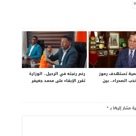
قمية تستهدف رموز
رغم رغبته في الرحيل.. الوزارة
خب الصحراء.. بين
تقرر الإبقاء على محمد جعيفر
ومحاولات خلط أوراق
مديراً لمركز الاستثمار بالعيون
لمقبلة
ية مشار إليها بـ
*