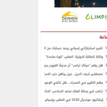
1
تقرير استخباراتي إسباني يرصد حسابات من الجزائر وأرقاما بـ”213+” ضمن حملة رقمية منظمة حرّضت على اقتحام سبتة
وكالة الطاقة الدولية: المغرب “قوة صاعدة” في سوق المعادن الاستراتيجية ال
هل يعلم “دونالد ترامب” أن مدينة العيون بدون ماء؟
1
مصطفى شرف الدين.. حين يراهن حزب الاستقلال على الكفاءة ويمنح الشباب ف
1
وهم التغيير في الصحراء… هل تكفي الوعود الفارغة لصناعة الواقع؟
1
ترامب في رسالة للملك محمد السادس: الحكم الذاتي هو الأساس الوحيد لحل ق
إينفاتينو: مونديال 2030 في المغرب وإسبانيا والبرتغال سيكون “الأجمل في التاريخ”