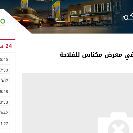
24 ساعة
 في معرض مكناس للفلاحة
5:45
17:30
20:17
9:48
3:53
3:42
11:27