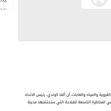
17:55
2:21
2:09
16:15
0:49
1:09
17:20
6:58
القروية والمياه والغابات، أن ألفا كوندي، رئيس الاتحاد
ي المناظرة التاسعة للفلاحة التي ستحتضنها مدينة