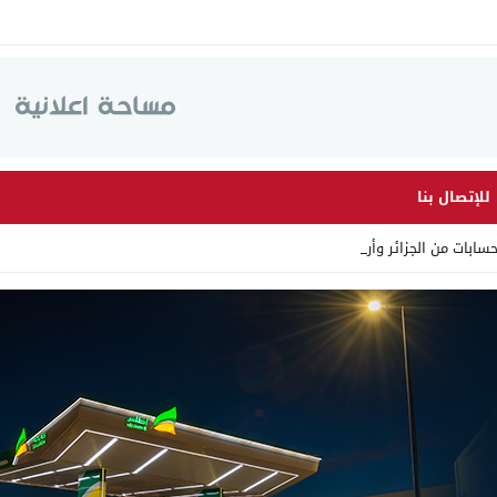
للإتصال بنا
ت من الجزائر وأرقاما بـ”213 _