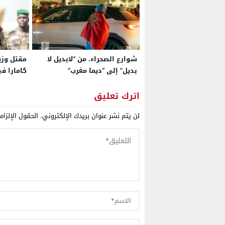
شوارع الصحراء. من “لابديل لا
مقتل وزي
بديل” إلى “ديما مغرب”
كامارا ف
قاعدة كا
اترك تعليق
لن يتم نشر عنوان بريدك الإلكتروني.
الحقول الإلزام