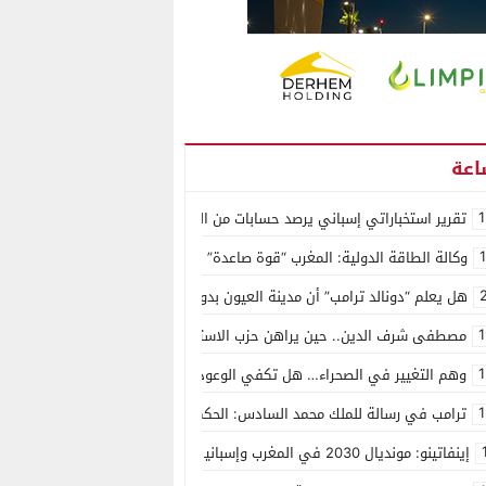
1
تقرير استخباراتي إسباني يرصد حسابات من الجزائر وأرقاما بـ”213+” ضمن حملة رقمية منظمة حرّضت على اقتحام سبتة
وكالة الطاقة الدولية: المغرب “قوة صاعدة” في سوق المعادن الاستراتيجية ال
هل يعلم “دونالد ترامب” أن مدينة العيون بدون ماء؟
1
مصطفى شرف الدين.. حين يراهن حزب الاستقلال على الكفاءة ويمنح الشباب ف
1
وهم التغيير في الصحراء… هل تكفي الوعود الفارغة لصناعة الواقع؟
1
ترامب في رسالة للملك محمد السادس: الحكم الذاتي هو الأساس الوحيد لحل ق
إينفاتينو: مونديال 2030 في المغرب وإسبانيا والبرتغال سيكون “الأجمل في التاريخ”