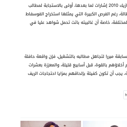
لقد كانت أحداث 1999 و2005، وكذا اكديم ازيك 2010 إشارات لما بعدها، أولى بالاستجابة لمطالب
لة، رغم الفرص الكبيرة التي يمثلها استخراج الفوسفاط
لمختلفة، خاصة أن غالبيته باتت تحمل شواهد عليا في
السابقة مبررا لتجاهل مطالبه بالتشغيل، فإن واقعة حافلة
اعتصم داخلها 60 معطلا تم أخلاؤهم بالقوة، قبل أسابيع قليلة، والمعززة بعشرات
 يجب أن تكون كفيلة بإلحاقهم بمزايا احتجاجات الريف