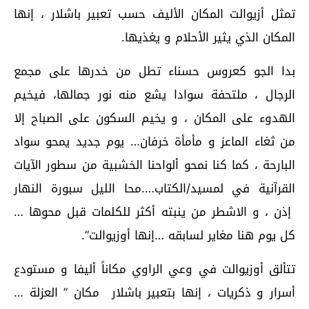
تمثل أزيوالت المكان الأليف حسب تعبير باشلار ، إنها
المكان الذي يثير الأحلام و يغذيها.
بدا الجو كعروس حسناء تطل من خدرها على مجمع
الرجال ، ملتحفة سوادا يشع منه نور جمالها، فيخيم
الهدوء على المكان ، و يخيم السكون على الصباح إلا
من ثغاء الماعز و مأمأة خرفان… يوم جديد يمحو سواد
البارحة ، كما كنا نمحو ألواحنا الخشبية من سطور الآيات
القرآنية في لمسيد/الكتاب….محا الليل سبورة النهار
إذن ، و الاشطر من ينبته أكثر للكلمات قبل محوها …
كل يوم هنا مغاير لسابقه …إنها أوزيوالت”.
تتألق أوزيوالت في وعي الراوي مكاناً أليفا و مستودع
أسرار و ذكريات ، إنها بتعبير باشلار مكان ” العزلة …