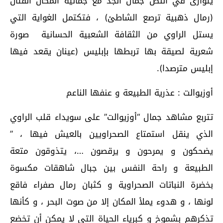
يتوازى في النص جمال الجد مع جمالية المكان الفتّان
(رمال ذهبية ترصع الشاطئ) ، فتكتمل الغواية التي
يستل الراوي من الثقافة الشعبية الحسانية صورة
شعرية لصيقة بها تربطها بإبليس (عينان يقعد فيها
إبليس مترصدا).
أوزيوالت : عذرية الطبيعة و عنفها الناعم
تتربع مشاهد جمال “أوزيوالت” على سويداء قلب الراوي
الذي ينقل استمتاع الصحراويين بالعيش فيها ، ”
يضحكون و يمرحون و يرقصون …، يتذوقون متعة
الطبيعة و راحة النفس بين جبال شاهقات مكسوة
بخضرة النباتات الصحراوية و كثبان رمال صفراء فاقع
لونها ، و هدوء يملأ المكان إلا من صوت البحر ، و كأنها
تذكرهم بشموخ و كبرياء الحياة التي لا يمكن أن تخضع