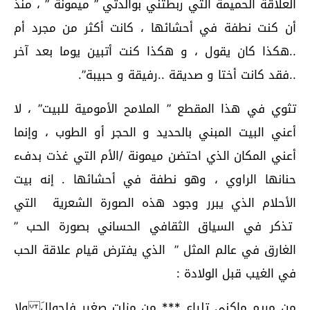
العلاقة الحميمة التي ربطتني بوالدتي ” ميمونة ” ، منذ
أن كنت نطفة في أحشائها ، كانت أكثر من مجرد أم
..هكذا كان يقول ، و هكذا كنت أتبين يوما بعد آخر
..فقد كانت أختا و صديقة ..رفيقة و حبيبة”.
تثوي في هذا المقطع ” الملامح الأمومية للبيت” ، لا
أعني البيت المبني بالحديد و الحجر أو الطوب ، وإنما
أعني المكان الذي احتضن ميمونة /الأم التي غذت بدفء
حنانها الراوي ، وهو نطفة في أحشائها . إنه بيت
الأحلام الذي يبرر وجود هذه الصورة الشعرية التي
تذكر في السياق الثقافي الحساني بصورة الحب ”
الغارق في عالم المثل ” الذي يفترض قيام علاقة الحب
في الغيب قبل الولادة :
من مريم ماكني تلياع *** من مزلت صغير فلحوالَ ولا