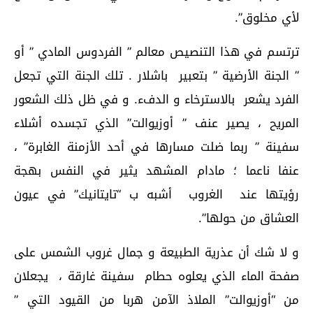
لأي مخلوق”.
ترتسم في هذا التنصيص معالم ” الفردوس المادي ” أو
” الجنة الأرضية ” بتعبير باشلار . تلك الجنة التي تجعل
الفرد يشعر بالاسترخاء و الدفء. و في ظل ذلك الشعور
المريح ، يصير عنف ” أوزيوالت” الذي تجسده أشلاء
سفينة ” ربما ضلت مسارها في أحد الأزمنة الغابرة” ،
عنفا ناعما ؛ مادام المشهد يثير في النفس بهجة
رؤيتها عند الغروب أشبه ب “تايتانيك” في عيون
العشاق من حولها”.
و لا شك أن عذرية الطبيعة و جمال غروب الشمس على
صفحة الماء الذي يعلوه حطام سفينة غارقة ، يجعلان
من “أوزيوالت” الملاذ الآمن هربا من القيود التي ”