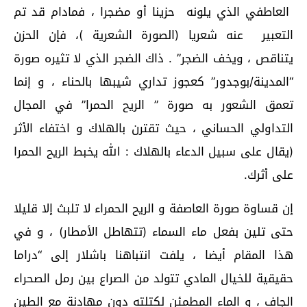
العاطفي الذي يلونه حزينا أو مضجرا ، فمادام قد تم
التعبير عنه شعريا (الصورة الشعرية )، فإن الحزن
يتناقص ، ويخف الضجر” . ذاك الضجر الذي لا تثيره صورة
“المدينة/بوجدور” كعجوز تداري شيبها بالحناء ، و إنما
تعمق الشعور به صورة ” الريح الحمرا” في المجال
التداولي الحساني ، حيث تقترن بالهلاك و اختفاء الأثر
(يقال على سبيل الدعاء بالهلاك : الله يخبط الريح الحمرا
على أثرك.
إن قساوة صورة العاصفة و الريح الحمراء لا تلبث إلا قليلا
حتى تلين بفعل ماء السماء (تتهاطل الأمطار) ، و في
هذا المقام أيضا ، يلفت انتباهنا باشلار إلى “دراما
حقيقية للخيال المادي تتولد من الصراع بين رمل الصحراء
الجاف ، و الماء المطمئن لكتلته دون مهادنة مع الطين