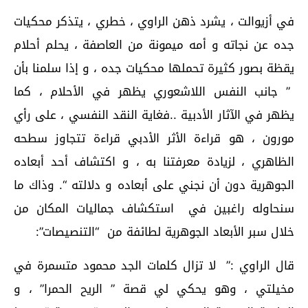
في أزيوالت ، يشرد ذهن الراوي ، خطري ، يتذكر محكيات
جده عن نجاته و أمه ميمونة من العاصفة ، يحلم أحلام
يقظة بصور كثيرة تحملها محكيات جده ، و إذا سلمنا بأن
” جانب النفس اللاشعوري يظهر في الأحلام ، كما
يظهر في الآثار الأدبية ..فغاية النقد النفسي ، على رأي
مورون ، هو قراءة الأثر الأدبي قراءة تتجاوز سطحه
الظاهري ، لزيادة معرفتنا به ، و اكتشاف أحد أبعاده
الجوهرية دون أن نجني على أبعاده و دلالته “. وذاك ما
سنحاوله راغبين في استكشاف جماليات المكان من
خلال سبر الأبعاد الجوهرية لطائفة من “التنصيصات”:
قال الراوي :” لا تزال كلمات الجد محمود متسمرة في
مخيلتي ، وهو يحكي لي قصة ” الريح الحمرا” ، و