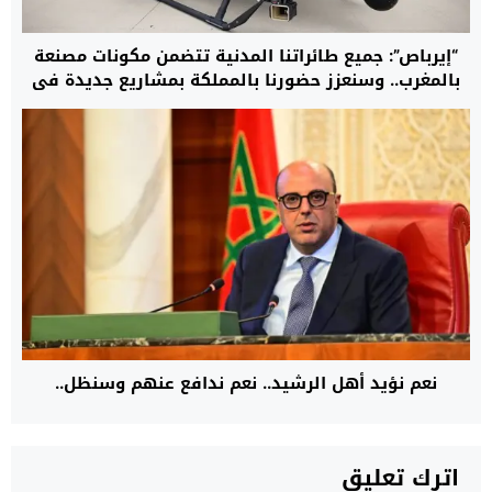
“إيرباص”: جميع طائراتنا المدنية تتضمن مكونات مصنعة
بالمغرب.. وسنعزز حضورنا بالمملكة بمشاريع جديدة في
مجال المروحيات
نعم نؤيد أهل الرشيد.. نعم ندافع عنهم وسنظل..
اترك تعليق