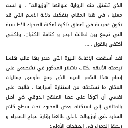
الذي تشتق منه الرواية عنوانها “أوزيوالت” . و لست
معنيا ، في هذا المقام، بتفكيك دلالة الاسم التي قد
تكون غميسة في أعماق ذاكرة أمكنة الصحراء الأطلسية
التي تجمع بين لطافة البحر و كثافة الكثبان، ولكنني
أكتفي بالقول …..
لقد أسهمت الإضاءة النيرة التي صدر بها غالب هلسا
ترجمته الأنيقة لكتاب باشلار المذكور في تشجيعي على
إتمام هذا السِّفر القيم الذي جمع فأوفى جماليات
المكان ما تستحقه من استثارة أسرارها ، فآليت على
نفسي أن أتوكأ على عصا المنهج الذوقي كي أصل
بالمتلقي إلى استكناه بعض المخبوء تحت سطح كلام
السارد ،في أوزيوالت ،الذي طالعنا بإثارة عجاج الصحراء و
ريحها الحمراء في الصفحات الأولى: