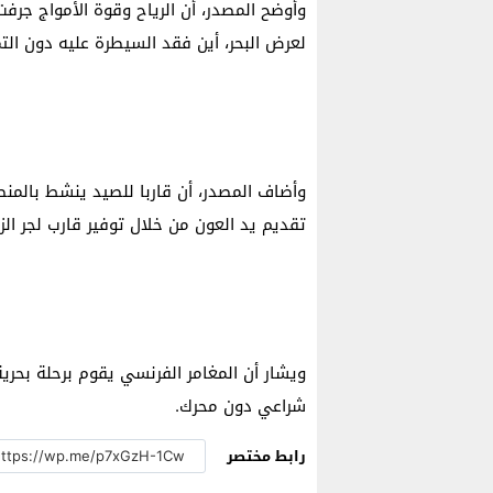
وأوضح المصدر، أن الري­اح وقوة الأمواج جرفت
لعرض البحر، أين فقد السيطرة عل­يه دون الت
وأضاف المصدر، أن قاربا للصيد ينشط بالمنط
تقديم يد الع­ون من خلال توفير قارب لجر الز
ويشار أن المغامر الف­رنسي يقوم برحلة بحري
شراعي دون محرك.
رابط مختصر