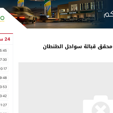
24 ساعة
محقق قبالة سو­احل الطنطان
5:45
17:30
20:17
9:48
3:53
3:42
11:27