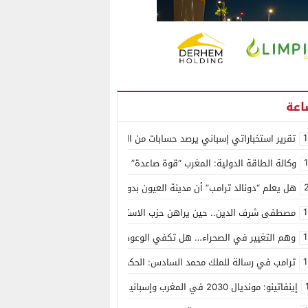
1
تقرير استخباراتي إسباني يرصد حسابات من الجزائر وأرقاما بـ”213+” ضمن حملة رقمية منظمة حرّضت على اقتحام سبتة
وكالة الطاقة الدولية: المغرب “قوة صاعدة” في سوق المعادن الاستراتيجية ال
هل يعلم “دونالد ترامب” أن مدينة العيون بدون ماء؟
1
مصطفى شرف الدين.. حين يراهن حزب الاستقلال على الكفاءة ويمنح الشباب ف
1
وهم التغيير في الصحراء… هل تكفي الوعود الفارغة لصناعة الواقع؟
1
ترامب في رسالة للملك محمد السادس: الحكم الذاتي هو الأساس الوحيد لحل ق
إينفاتينو: مونديال 2030 في المغرب وإسبانيا والبرتغال سيكون “الأجمل في التاريخ”