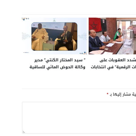
شدد العقوبات على
” سيد المختار الكنتي” مدير
ات الرقمية” في انتخابات
وكالة الحوض المائي للساقية
.. ويُدخل الذكاء الاصطناعي
الحمراء ووادي الذهب، يبصم
“تلاعب الخوارزميات”
على مشاركة متميزة بالمملكة
العربية السعودية
ية مشار إليها بـ
*