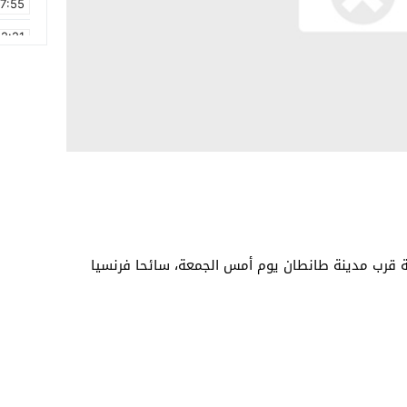
17:55
2:21
2:09
16:15
0:49
1:09
17:20
6:58
ة قرب مدينة طانطان يوم أمس الجمعة، سائحا فر­نسيا