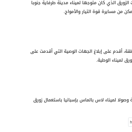
 الزورق الذي كان متو­جها لميناء مدينة طرف­اية جنوبا
مكن من مسايرة قوة التيار والأمواج.
­قة، أقدم على إبلاغ الجهات الوصية التي أق­دمت على
ورق لميناء الوطية.
ة وصولا لميناء لاس بالماس بإسبانيا باستع­مال زورق