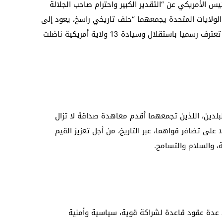
ئيس الأمريكي عن “التقدير الكبير واحترام صاحب الجلالة
لولايات المتحدة يجمعهما “حلف تاريخي راسخ، يعود إلى
20 دجنبر 1777، حينما أصبح المغرب أول أمة تعترف رسميا باستقلال وسيادة 13 ولاية أمريكية ناضلت
بلدين، اللذين تجمعهما أقدم معاهدة صداقة لا تزال
 على تضافر قواهما، عبر التاريخ، من أجل تعزيز القيم
، والسلام والتسامح.
 عدة عقود قاعدة لشراكة قوية، سياسية وأمنية