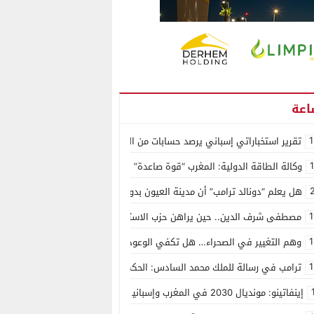
1
تقرير استخباراتي إسباني يرصد حسابات من الجزائر وأرقاما بـ”213+” ضمن حملة رقمية منظمة حرّضت على اقتحام سبتة
وكالة الطاقة الدولية: المغرب “قوة صاعدة” في سوق المعادن الاستراتيجية ال
هل يعلم “دونالد ترامب” أن مدينة العيون بدون ماء؟
1
مصطفى شرف الدين.. حين يراهن حزب الاستقلال على الكفاءة ويمنح الشباب ف
1
وهم التغيير في الصحراء… هل تكفي الوعود الفارغة لصناعة الواقع؟
1
ترامب في رسالة للملك محمد السادس: الحكم الذاتي هو الأساس الوحيد لحل ق
إينفاتينو: مونديال 2030 في المغرب وإسبانيا والبرتغال سيكون “الأجمل في التاريخ”