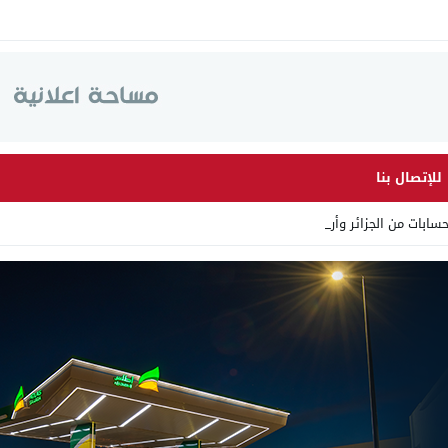
للإتصال بنا
ت من الجزائر وأرقاما بـ”213+_