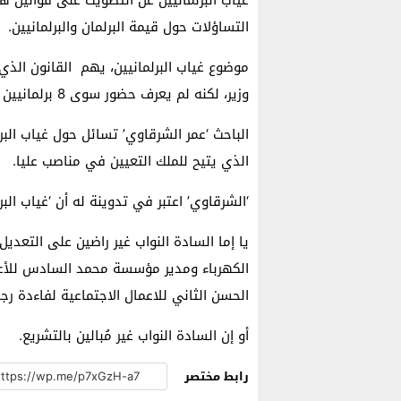
غياب البرلمانيين عن التصويت على قوانين ها
التساؤلات حول قيمة البرلمان والبرلمانيين.
وزير، لكنه لم يعرف حضور سوى 8 برلمانيين للتصويت عليه.
الباحث ‘عمر الشرقاوي’ تسائل حول غياب الب
الذي يتيح للملك التعيين في مناصب عليا.
‘الشرقاوي’ اعتبر في تدوينة له أن ‘غياب الب
يا إما السادة النواب غير راضين على التعدي
الكهرباء ومدير مؤسسة محمد السادس للأع
الحسن الثاني للاعمال الاجتماعية لفاءدة رج
أو إن السادة النواب غير مُبالين بالتشريع.
رابط مختصر