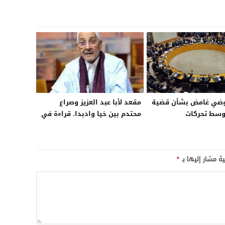
وضي غامض بشأن قضية
مقعد لأبا عبد العزيز وصراع
لصحراء وسط تحركات
محتدم بين خيا وادبدا. قراءة في
ة متسارعة
مآل الانتخابات التشريعية
القادمة ببوجدور
ية مشار إليها بـ
*