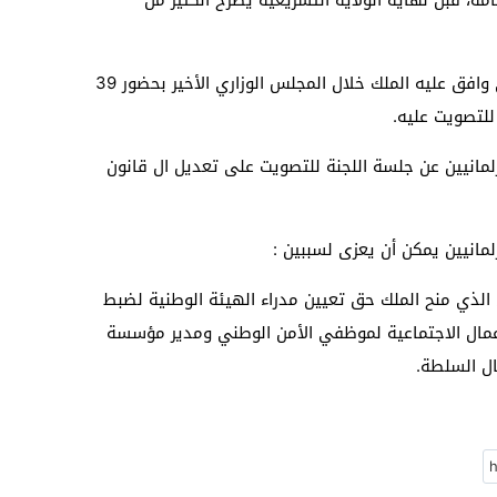
مة، قبل نهاية الولاية التشريعية يطرح الكثير من
موضوع غياب البرلمانيين، يهم القانون الذي وافق عليه الملك خلال المجلس الوزاري الأخير بحضور 39
رلمانيين عن جلسة اللجنة للتصويت على تعديل ال قانون
رلمانيين يمكن أن يعزى لسببين :
ل الذي منح الملك حق تعيين مدراء الهيئة الوطنية لضبط
مال الاجتماعية لموظفي الأمن الوطني ومدير مؤسسة
ال السلطة.