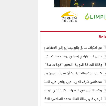
1
من اعتراف سابق بالبوليساريو إلى الاعتراف بسيادة المغرب على الصحراء.. كول
1
تقرير استخباراتي إسباني يرصد حسابات من الجزائر وأرقاما بـ”213+” ضمن حملة رقمية منظمة حرّضت على اقتحام سبتة
وكالة الطاقة الدولية: المغرب “قوة صاعدة” في سوق المعادن الاستراتيجية ال
هل يعلم “دونالد ترامب” أن مدينة العيون بدون ماء؟
1
مصطفى شرف الدين.. حين يراهن حزب الاستقلال على الكفاءة ويمنح الشباب ف
1
وهم التغيير في الصحراء… هل تكفي الوعود الفارغة لصناعة الواقع؟
1
ترامب في رسالة للملك محمد السادس: الحكم الذاتي هو الأساس الوحيد لحل ق