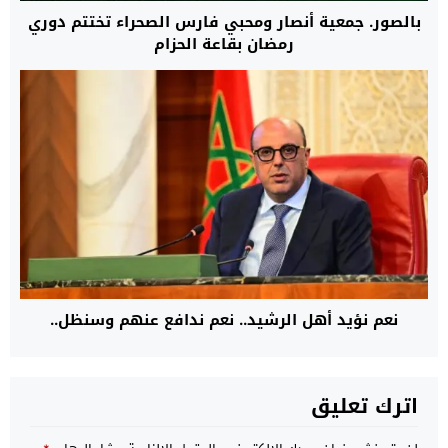
بالصور. جمعية أنصار ومحبي فارس الصحراء تختتم دوري
رمضان بقاعة الحزام
نعم نؤيد أهل الرشيد.. نعم ندافع عنهم وسنظل..
اترك تعليق