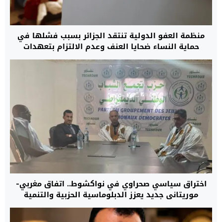
منظمة العفو الدولية تنتقد الجزائر بسبب فشلها في
حماية النساء ضحايا العنف وعدم الالتزام بتعهدات
أطلقتها منذ 22 سنة
اختراق سياسي صحراوي في نواكشوط.. اتفاق مغربي-
موريتاني جديد يعزز الدبلوماسية الحزبية والتنمية
المستدامة