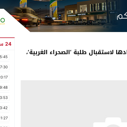
24 ساعة
ها لاستقبال طلبة ‘الصحراء الغربية’،
5:45
17:30
20:17
9:48
3:53
3:42
11:27