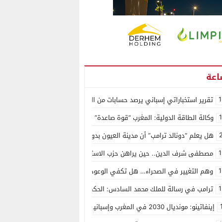
1
تقرير استخباراتي إسباني يرصد حسابات من الجزائر وأرقاما بـ”213+” ضمن حملة رقمية منظمة حرّضت على اقتحام سبتة
وكالة الطاقة الدولية: المغرب “قوة صاعدة” في سوق المعادن الاستراتيجية ال
هل يعلم “دونالد ترامب” أن مدينة العيون بدون ماء؟
1
مصطفى شرف الدين.. حين يراهن حزب الاستقلال على الكفاءة ويمنح الشباب ف
1
وهم التغيير في الصحراء… هل تكفي الوعود الفارغة لصناعة الواقع؟
1
ترامب في رسالة للملك محمد السادس: الحكم الذاتي هو الأساس الوحيد لحل ق
إينفاتينو: مونديال 2030 في المغرب وإسبانيا والبرتغال سيكون “الأجمل في التاريخ”