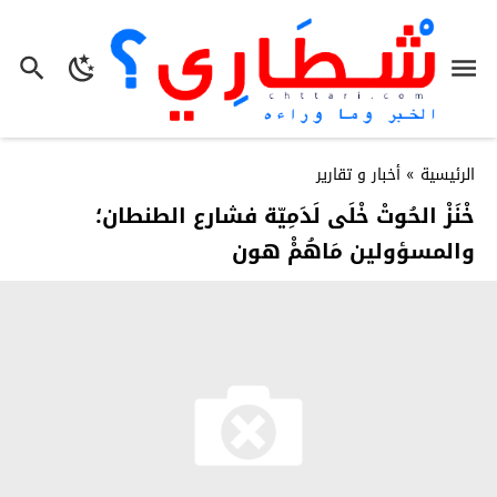
الرئيسية
»
أخبار و تقارير
خْنَزْ الحُوتْ خْلَى لَدَمِيّة فشارع الطنطان؛
والمسؤولين مَاهُمْْ هون