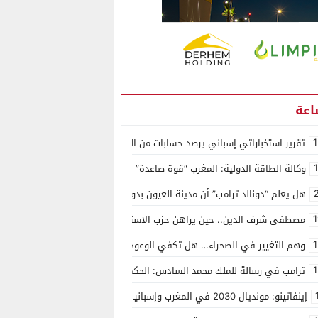
1
تقرير استخباراتي إسباني يرصد حسابات من الجزائر وأرقاما بـ”213+” ضمن حملة رقمية منظمة حرّضت على اقتحام سبتة
وكالة الطاقة الدولية: المغرب “قوة صاعدة” في سوق المعادن الاستراتيجية ال
هل يعلم “دونالد ترامب” أن مدينة العيون بدون ماء؟
1
مصطفى شرف الدين.. حين يراهن حزب الاستقلال على الكفاءة ويمنح الشباب ف
1
وهم التغيير في الصحراء… هل تكفي الوعود الفارغة لصناعة الواقع؟
1
ترامب في رسالة للملك محمد السادس: الحكم الذاتي هو الأساس الوحيد لحل ق
إينفاتينو: مونديال 2030 في المغرب وإسبانيا والبرتغال سيكون “الأجمل في التاريخ”