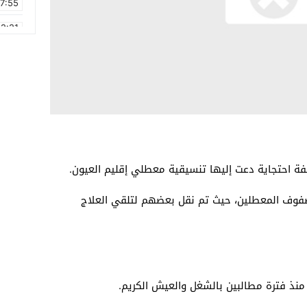
17:55
2:21
2:09
16:15
0:49
1:09
17:20
ة احتجاية دعت إليها تنسيقية معطلي إقليم العيون.
6:58
صفوف المعطلين، حيث تم نقل بعضهم لتلقي العلاج
 منذ فترة مطالبين بالشغل والعيش الكريم.