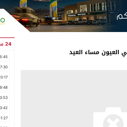
24 ساعة
لي العيون مساء العيد
5:45
17:30
20:17
9:48
3:53
3:42
11:27