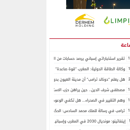
1
تقرير استخباراتي إسباني يرصد حسابات من الجزائر وأرقاما بـ”213+” ضمن حملة رقمية منظمة حرّضت على اقتحام سبتة
وكالة الطاقة الدولية: المغرب “قوة صاعدة” في سوق المعادن الاستراتيجية ال
هل يعلم “دونالد ترامب” أن مدينة العيون بدون ماء؟
1
مصطفى شرف الدين.. حين يراهن حزب الاستقلال على الكفاءة ويمنح الشباب ف
1
وهم التغيير في الصحراء… هل تكفي الوعود الفارغة لصناعة الواقع؟
1
ترامب في رسالة للملك محمد السادس: الحكم الذاتي هو الأساس الوحيد لحل ق
إينفاتينو: مونديال 2030 في المغرب وإسبانيا والبرتغال سيكون “الأجمل في التاريخ”