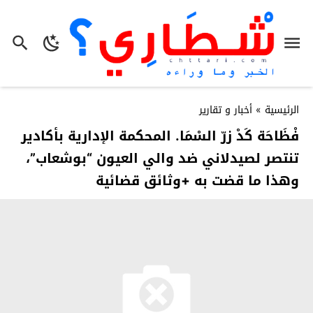
الرئيسية
»
أخبار و تقارير
فْظَاحَة كَدْ زرّ السْمَا. المحكمة الإدارية بأكادير
تنتصر لصيدلاني ضد والي العيون “بوشعاب”،
وهذا ما قضت به +وثائق قضائية