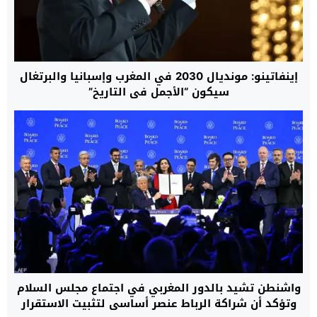
إينفاتينو: مونديال 2030 في المغرب وإسبانيا والبرتغال
سيكون “الأجمل في التاريخ”
واشنطن تشيد بالدور المغربي في اجتماع مجلس السلام
وتؤكد أن شراكة الرباط عنصر أساسي لتثبيت الاستقرار