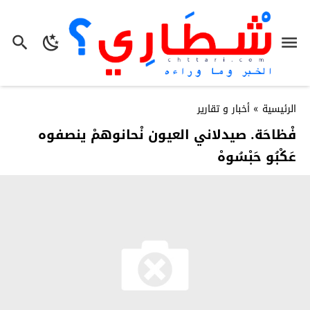
الرئيسية
»
أخبار و تقارير
فْظاحَة. صيدلاني العيون نْحانوهمْ ينصفوه
عَكْبُو حَبْسُوهْ