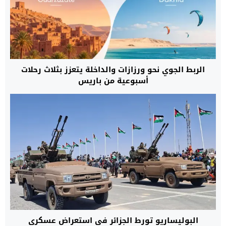
الربط الجوي نحو ورزازات والداخلة يتعزز بثلاث رحلات
أسبوعية من باريس
البوليساريو تورط الجزائر في استعراض عسكري