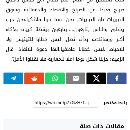
صريح بعيدا عن الصراخ والاقصاء والدغمائية وسوق
التبريرات تلو التبريرات. نحن لسنا حزبا ملائكيا،نحن حزب
يخطئ والناس يتابعون…..يتابعون بيقظة كبيرة وذكاء
أكبر ورسائلهم بدأت تصل. ليس خطابا للتيئيس ولا
للاحباط ،ليس خطابا عاطفيا،انها دعوة للانقاذ. قال
الزعيم: حزبنا شكل يوما املا للمغاربة،فلا تقتلوا الأمل”.
رابط مختصر
مقالات ذات صلة