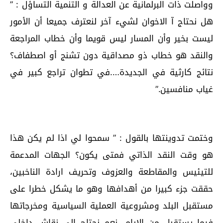
وواصلت ذات البرلمانية عن العدالة و التنمية التساؤل : ”
هل نحتاج آ الاخوان لشيء آخر لنعترف جميعا أن الأمور
ليست بخير وأن المسار ليس قويما وأن خطاب المراجعة
والنقد هو خطاب ذو مصداقية دون تشنج أو اصطفاف؟
نتائج كارثية في الجديدة….في تطوان تراجع كبير في
غياب منافسين.”
وختمت تدوينتها بالقول : ” سمحوا لي اذا لم يكن هذا
هو وقت النقد الذاتي فمتى يكون؟ الجهات المدعمة
للتيئيس والمقاطعة والعزوف وتحريف ارادة الناخبين،
حققت جزء كبيرا من أهدافها وهو ما يشكل خطرا على
مستقبل البلد ومشروعية العملية السياسية ومخرجاتها
فيما يستقبل من الايام. نعم نحتاج الى نقاش داخلي